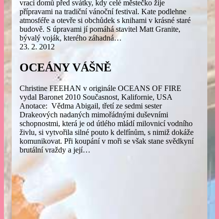
vrací domů před svátky, kdy celé městečko žije
přípravami na tradiční vánoční festival. Kate podlehne
atmosféře a otevře si obchůdek s knihami v krásné staré
budově. S úpravami jí pomáhá stavitel Matt Granite,
bývalý voják, kterého záhadná…
23. 2. 2012
OCEÁNY VÁŠNĚ
Christine FEEHAN v originále OCEANS OF FIRE
vydal Baronet 2010 Současnost, Kalifornie, USA
Anotace: Vědma Abigail, třetí ze sedmi sester
Drakeových nadaných mimořádnými duševními
schopnostmi, která je od útlého mládí milovnicí vodního
živlu, si vytvořila silné pouto k delfínům, s nimiž dokáže
komunikovat. Při koupání v moři se však stane svědkyní
brutální vraždy a její…