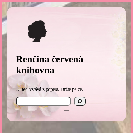
Přeskočit
na
obsah
Renčina červená
knihovna
… teď vstává z popela. Držte palce.
Search