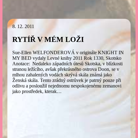
8. 12. 2011
RYTÍŘ V MÉM LOŽI
Sue-Ellen WELFONDEROVÁ v originále KNIGHT IN
MY BED vydaly Levné knihy 2011 Rok 1330, Skotsko
Anotace: Nedaleko západních útesů Skotska, v blízkosti
stranou ležícího, avšak překrásného ostrova Doon, se v
mlhou zahalených vodách skrývá skála známá jako
Ženská skála. Tento zrádný ostrůvek je patrný pouze při
odlivu a posloužil nejednomu nespokojenému zemanovi
jako prostředek, kterak…