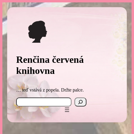
Přeskočit
na
obsah
Renčina červená
knihovna
… teď vstává z popela. Držte palce.
Search