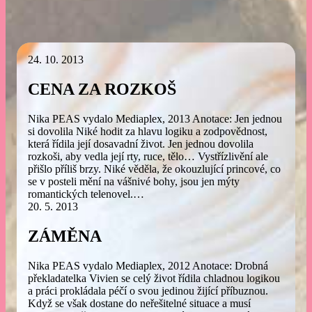
24. 10. 2013
CENA ZA ROZKOŠ
Nika PEAS vydalo Mediaplex, 2013 Anotace: Jen jednou
si dovolila Niké hodit za hlavu logiku a zodpovědnost,
která řídila její dosavadní život. Jen jednou dovolila
rozkoši, aby vedla její rty, ruce, tělo… Vystřízlivění ale
přišlo příliš brzy. Niké věděla, že okouzlující princové, co
se v posteli mění na vášnivé bohy, jsou jen mýty
romantických telenovel.…
20. 5. 2013
ZÁMĚNA
Nika PEAS vydalo Mediaplex, 2012 Anotace: Drobná
překladatelka Vivien se celý život řídila chladnou logikou
a práci prokládala péčí o svou jedinou žijící příbuznou.
Když se však dostane do neřešitelné situace a musí