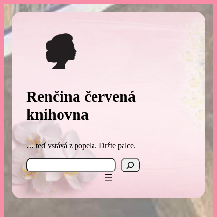
Přeskočit
na
obsah
Renčina červená
knihovna
… teď vstává z popela. Držte palce.
Search