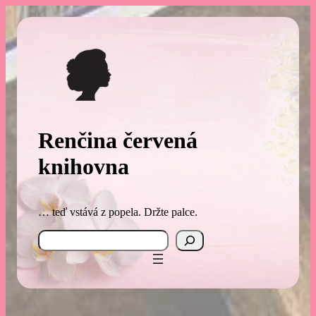
Přeskočit
na
obsah
Renčina červená
knihovna
… teď vstává z popela. Držte palce.
Search