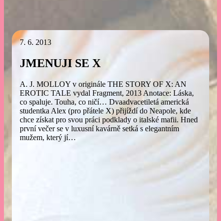
7. 6. 2013
JMENUJI SE X
A. J. MOLLOY v originále THE STORY OF X: AN
EROTIC TALE vydal Fragment, 2013 Anotace: Láska,
co spaluje. Touha, co ničí… Dvaadvacetiletá americká
studentka Alex (pro přátele X) přijíždí do Neapole, kde
chce získat pro svou práci podklady o italské mafii. Hned
první večer se v luxusní kavárně setká s elegantním
mužem, který jí…