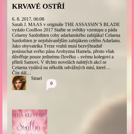
KRVAVÉ OSTŘÍ
6. 8. 2017, 06:08
Sarah J. MAAS v originále THE ASSASSIN’S BLADE
vydalo CooBoo 2017 Staňte se svědky vzestupu a pádu
Celaeny Sardothien coby adarlanského zabijáka! Celaena
Sardothien je nejobávanějším zabijákem celého Adarlanu.
Jako obyvatelka Tvrze vrahů musí bezvýhradně
poslouchat svého pána Arobynna Hamela, přesto však
důvěřuje pouze jedinému člověku – svému kolegovi a
příteli Samovi. V těchto novelách nabitých akcí se
Celaena vydává na několik odvážných misí, které…
Číst dál…
Sirael
0