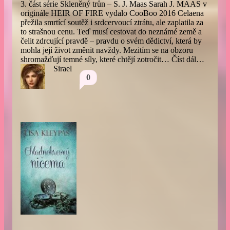
3. část série Skleněný trůn – S. J. Maas Sarah J. MAAS v
originále HEIR OF FIRE vydalo CooBoo 2016 Celaena
přežila smrtící soutěž i srdcervoucí ztrátu, ale zaplatila za
to strašnou cenu. Teď musí cestovat do neznámé země a
čelit zdrcující pravdě – pravdu o svém dědictví, která by
mohla její život změnit navždy. Mezitím se na obzoru
shromažďují temné síly, které chtějí zotročit…
Číst dál…
Sirael
0