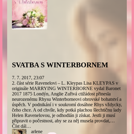
SVATBA S WINTERBORNEM
7. 7. 2017, 23:07
2. část série Ravenelovi – L. Kleypas Lisa KLEYPAS v
originále MARRYING WINTERBORNE vydal Baronet
2017 1875 Londýn, Anglie Zuřivá ctižádost přinesla
neurozenému Rhysu Winterborneovi obrovské bohatství a
úspěch. V podnikání i v soukromí dosáhne Rhys vždycky,
čeho chce. A od chvíle, kdy potká plachou šlechtičnu lady
Helen Ravenelovou, je odhodlán ji získat. Jestli ji musí
připravit o počestnost, aby se za něj musela provdat,…
Číst dál…
arlene