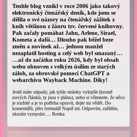
Tenhle blog vznikl v roce 2006 jako takový
elektronický čtenářský deník, kde jsem se
dělila o své názory na čtenářský zážitek z
knih většinou z žánru tzv. červené knihovny.
Pak začaly pomáhat Jahu, Arlene, Sirael,
Kometa a další… Dlouho pak běžel beze
změn a novinek až… jednou manžel
nezaplatil hosting a celý web byl smazaný…
…až do začátku roku 2026, kdy byl obsah
webu obnoven s velkým úsilím ze starých
záloh, za obrovské pomoci ChatGPT a
webarchivu Wayback Machine. Díky!
Jestli máte nápady, jak tyhle stránky vylepšit (kromě
nových článků, ty jsou v plánu), nebo si všimnete, že něco
je rozbité a je to potřeba opravit, dejte mi vědět. Do
komentářů, přes formulář Napiš mi. Odpovím, zařídím,
zkusím vymyslet…. Renka