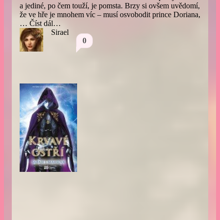
a jediné, po čem touží, je pomsta. Brzy si ovšem uvědomí,
že ve hře je mnohem víc – musí osvobodit prince Doriana,
…
Číst dál…
Sirael
0