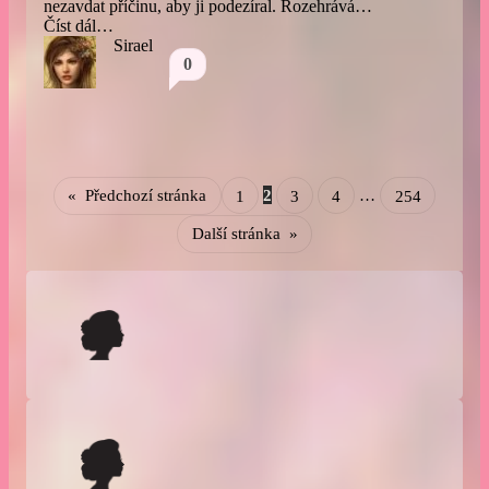
nezavdat příčinu, aby ji podezíral. Rozehrává…
Číst dál…
Sirael
0
«
Předchozí stránka
1
2
3
4
…
254
Další stránka
»