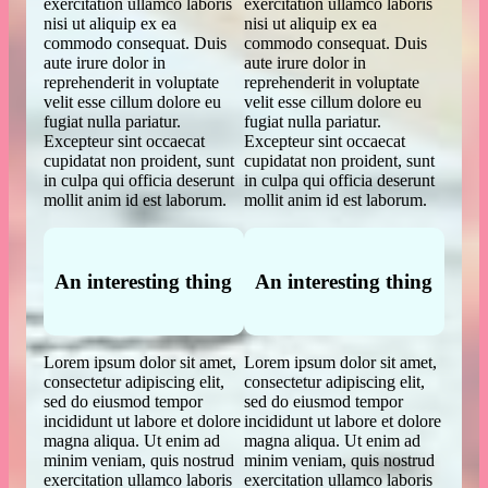
exercitation ullamco laboris
exercitation ullamco laboris
nisi ut aliquip ex ea
nisi ut aliquip ex ea
commodo consequat. Duis
commodo consequat. Duis
aute irure dolor in
aute irure dolor in
reprehenderit in voluptate
reprehenderit in voluptate
velit esse cillum dolore eu
velit esse cillum dolore eu
fugiat nulla pariatur.
fugiat nulla pariatur.
Excepteur sint occaecat
Excepteur sint occaecat
cupidatat non proident, sunt
cupidatat non proident, sunt
in culpa qui officia deserunt
in culpa qui officia deserunt
mollit anim id est laborum.
mollit anim id est laborum.
An interesting thing
An interesting thing
Lorem ipsum dolor sit amet,
Lorem ipsum dolor sit amet,
consectetur adipiscing elit,
consectetur adipiscing elit,
sed do eiusmod tempor
sed do eiusmod tempor
incididunt ut labore et dolore
incididunt ut labore et dolore
magna aliqua. Ut enim ad
magna aliqua. Ut enim ad
minim veniam, quis nostrud
minim veniam, quis nostrud
exercitation ullamco laboris
exercitation ullamco laboris