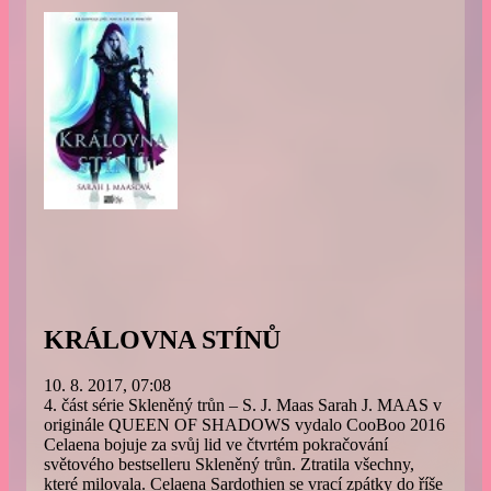
KRÁLOVNA STÍNŮ
10. 8. 2017, 07:08
4. část série Skleněný trůn – S. J. Maas Sarah J. MAAS v
originále QUEEN OF SHADOWS vydalo CooBoo 2016
Celaena bojuje za svůj lid ve čtvrtém pokračování
světového bestselleru Skleněný trůn. Ztratila všechny,
které milovala. Celaena Sardothien se vrací zpátky do říše