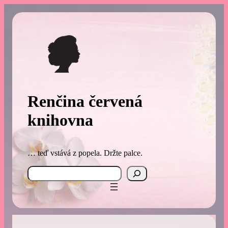
Renčina červená
knihovna
… teď vstává z popela. Držte palce.
Search