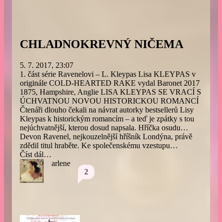
CHLADNOKREVNÝ NIČEMA
5. 7. 2017, 23:07
1. část série Ravenelovi – L. Kleypas Lisa KLEYPAS v
originále COLD-HEARTED RAKE vydal Baronet 2017
1875, Hampshire, Anglie LISA KLEYPAS SE VRACÍ S
ÚCHVATNOU NOVOU HISTORICKOU ROMANCÍ
Čtenáři dlouho čekali na návrat autorky bestsellerů Lisy
Kleypas k historickým romancím – a teď je zpátky s tou
nejúchvatnější, kterou dosud napsala. Hříčka osudu…
Devon Ravenel, nejkouzelnější hříšník Londýna, právě
zdědil titul hraběte. Ke společenskému vzestupu…
Číst dál…
arlene
2