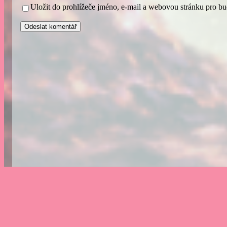
Uložit do prohlížeče jméno, e-mail a webovou stránku pro b
A
l
t
e
r
n
a
t
i
v
e
: