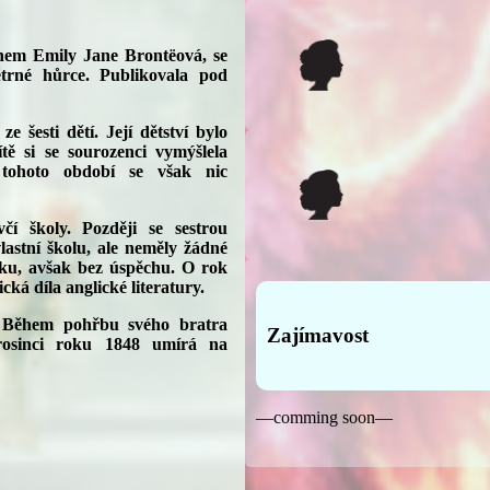
ménem Emily Jane Brontëová, se
trné hůrce. Publikovala pod
e šesti dětí. Její dětství bylo
ě si se sourozenci vymýšlela
 tohoto období se však nic
í školy. Později se sestrou
lastní školu, ale neměly žádné
rku, avšak bez úspěchu. O rok
cká díla anglické literatury.
y. Během pohřbu svého bratra
Zajímavost
prosinci roku 1848 umírá na
—comming soon—