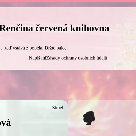
Renčina červená knihovna
… teď vstává z popela. Držte palce.
Napiš mi
Zásady ochrany osobních údajů
Sirael
vá