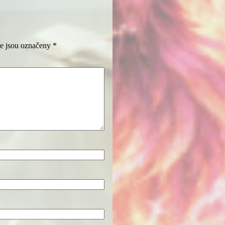
e jsou označeny
*