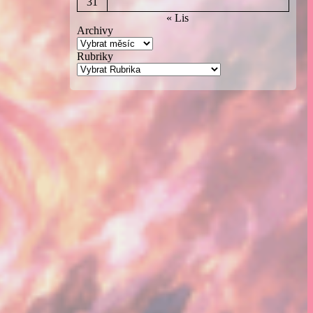
31
« Lis
Archivy
Rubriky