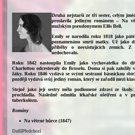
Druhá nejstarší ze tří sester, celým j
proslavila jediným románem – Na vě
mužským pseudonymem Ellis Bell.
Emily se narodila roku 1818 jako páté z
poznamenáno smrtí matky. Už jako dít
příběhy o neexistujících zemích. Z
nedochovalo.
Roku 1842 nastoupila Emily jako vychovatelka do dívč
Charlottou odcestovaly do Bruselu. Doma si pak založily v
žáky. Roku 1846 vydává se svými sestrami básnickou sbí
později vydává svůj jediný román, který se zařadil mezi klasi
Stejně jako její sestry měla podlomené zdraví ze škol
prochladla. Následně odmítla lékařské ošetření a v 
tuberkolózu.
Romány
Na větrné hůrce
(1847)
Další
Předchozí