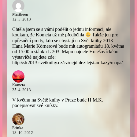
Martheen
12. 5. 2013
Chtěla jsem se s vámi podělit o jednu informaci, ale
koukám, že Kometa už mě předběhla
Takže jen pro
upřesnění pro ty, kdo se chystají na Svět knihy 2013 –
Hana Marie Körnerová bude mít autogramiádu 18. května
od 15:00 u stánku L 203. Mapu najdete Holešovíckého
výstavičtě najdete zde:
http://sk2013.svetknihy.cz/cz/nejdulezitejsi-odkazy/mapa/
Kometa
25. 4. 2013
V květnu na Světě knihy v Praze bude H.M.K.
podepisovat své knížky.
Erinka
18. 10. 2012