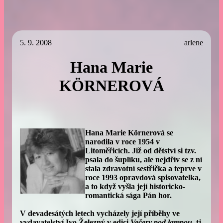
5. 9. 2008
arlene
Hana Marie
KÖRNEROVÁ
Hana Marie Körnerová se
narodila v roce 1954 v
Litoměřicích. Již od dětství si tzv.
psala do šuplíku, ale nejdřív se z ní
stala zdravotní sestřička a teprve v
roce 1993 opravdová spisovatelka,
a to když vyšla její historicko-
romantická sága Pán hor.
V devadesátých letech vycházely její příběhy ve
vydavatelství Ivo Železný v edici
Večery pod lampou
, tj.