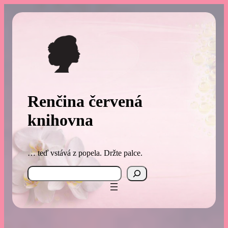
Přeskočit
na
obsah
Renčina červená
knihovna
… teď vstává z popela. Držte palce.
Search