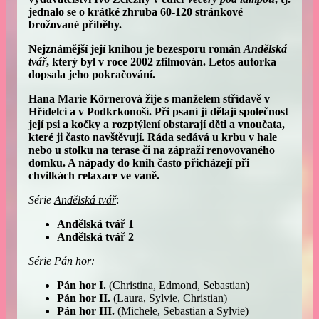
jednalo se o krátké zhruba 60-120 stránkové
brožované příběhy.
Nejznámější její knihou je bezesporu román
Andělská
tvář
, který byl v roce 2002 zfilmován. Letos autorka
dopsala jeho pokračování.
Hana Marie Körnerová žije s manželem střídavě v
Hřídelci a v Podkrkonoší. Při psaní jí dělají společnost
její psi a kočky a rozptýlení obstarají děti a vnoučata,
které ji často navštěvují. Ráda sedává u krbu v hale
nebo u stolku na terase či na zápraží renovovaného
domku. A nápady do knih často přicházejí při
chvilkách relaxace ve vaně.
Série
Andělská tvář
:
Andělská tvář
1
Andělská tvář 2
Série
Pán hor
:
Pán hor I.
(Christina, Edmond, Sebastian)
Pán hor II.
(Laura, Sylvie, Christian)
Pán hor III.
(Michele, Sebastian a Sylvie)