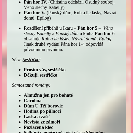
Pán hor IV.
(Christina odchází, Osudný souboj,
Věno slečny Isabelly)
Pán hor V.
(Panský dům, Rub a líc lásky, Návrat
domů, Epilog)
Rozdělení příběhů u Ikaru –
Pán hor 5
–
Věno
slečny Isabelly
a
Panský dům
a kniha
Pán hor 6
obsahuje
Rub a líc lásky
,
Návrat domů, Epilog.
Jinak druhé vydání Pána hor 1-4 odpovídá
původnímu prvnímu.
Série
Sestřičko
:
Prosím vás, sestřičko
Děkuji, sestřičko
Samostatné romány:
Almužna jen pro bohaté
Carolina
Dům U Tří borovic
Hodina po půlnoci
Láska a zášť
Nevěsta ze zámoří
Pozlacená klec
Setkání v opeře
(
původní název
Simonino