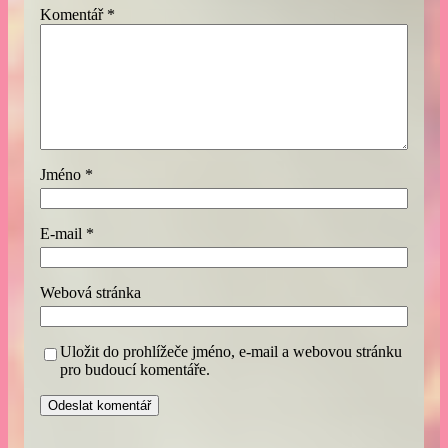
Komentář
*
Jméno
*
E-mail
*
Webová stránka
Uložit do prohlížeče jméno, e-mail a webovou stránku
pro budoucí komentáře.
A