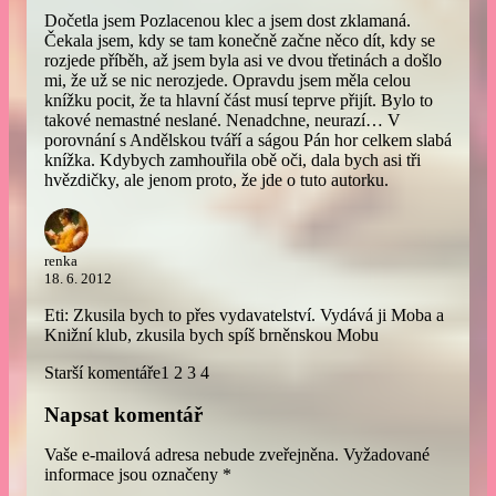
Dočetla jsem Pozlacenou klec a jsem dost zklamaná.
Čekala jsem, kdy se tam konečně začne něco dít, kdy se
rozjede příběh, až jsem byla asi ve dvou třetinách a došlo
mi, že už se nic nerozjede. Opravdu jsem měla celou
knížku pocit, že ta hlavní část musí teprve přijít. Bylo to
takové nemastné neslané. Nenadchne, neurazí… V
porovnání s Andělskou tváří a ságou Pán hor celkem slabá
knížka. Kdybych zamhouřila obě oči, dala bych asi tři
hvězdičky, ale jenom proto, že jde o tuto autorku.
renka
18. 6. 2012
Eti: Zkusila bych to přes vydavatelství. Vydává ji Moba a
Knižní klub, zkusila bych spíš brněnskou Mobu
Starší komentáře
1
2
3
4
Napsat komentář
Vaše e-mailová adresa nebude zveřejněna.
Vyžadované
informace jsou označeny
*