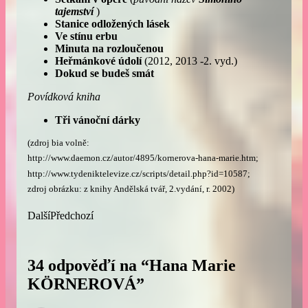
tajemství
)
Stanice odložených lásek
Ve stínu erbu
Minuta na rozloučenou
Heřmánkové údolí
(2012, 2013 -2. vyd.)
Dokud se budeš smát
Povídková kniha
Tři vánoční dárky
(zdroj bia volně:
http://www.daemon.cz/autor/4895/kornerova-hana-marie.htm;
http://www.tydeniktelevize.cz/scripts/detail.php?id=10587;
zdroj obrázku: z knihy Andělská tvář, 2.vydání, r. 2002)
Další
Předchozí
34 odpověďí na “Hana Marie
KÖRNEROVÁ”