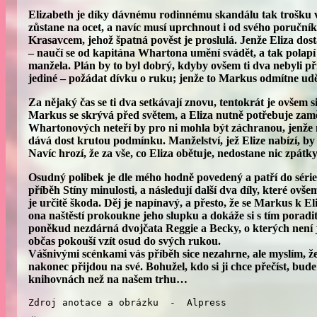
Elizabeth je díky dávnému rodinnému skandálu tak trošku v
zůstane na ocet, a navíc musí uprchnout i od svého poručník
Krasavcem, jehož špatná pověst je proslulá. Jenže Eliza d
– naučí se od kapitána Whartona umění svádět, a tak polapí 
manžela. Plán by to byl dobrý, kdyby ovšem ti dva nebyli př
jediné – požádat dívku o ruku; jenže to Markus odmítne u
Za nějaký čas se ti dva setkávají znovu, tentokrát je ovšem 
Markus se skrývá před světem, a Eliza nutně potřebuje zam
Whartonových neteří by pro ni mohla být záchranou, jenže 
dává dost krutou podmínku. Manželství, jež Elize nabízí, by
Navíc hrozí, že za vše, co Eliza obětuje, nedostane nic zpát
Osudný polibek je dle mého hodně povedený a patří do séri
příběh Stíny minulosti, a následují další dva díly, které ovše
je určitě škoda. Děj je napínavý, a přesto, že se Markus k El
ona naštěstí prokoukne jeho slupku a dokáže si s tím porad
poněkud nezdárná dvojčata Reggie a Becky, o kterých není jist
občas pokouší vzít osud do svých rukou.
Vášnivými scénkami vás příběh sice nezahrne, ale myslím, ž
nakonec přijdou na své. Bohužel, kdo si ji chce přečíst, bude
knihovnách než na našem trhu…
Zdroj anotace a obrázku  -  Alpress