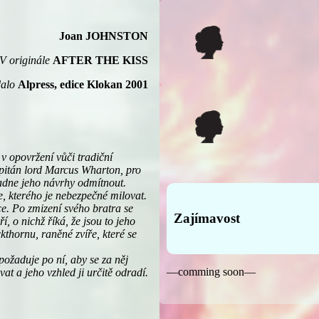
Joan JOHNSTON
V originále
AFTER THE KISS
alo
Alpress, edice Klokan 2001
 opovržení vůči tradiční
apitán lord Marcus Wharton, pro
adne jeho návrhy odmítnout.
, kterého je nebezpečné milovat.
ce. Po zmizení svého bratra se
Zajímavost
 o nichž říká, že jsou to jeho
ckthornu, raněné zvíře, které se
požaduje po ní, aby se za něj
—comming soon—
at a jeho vzhled ji určitě odradí.