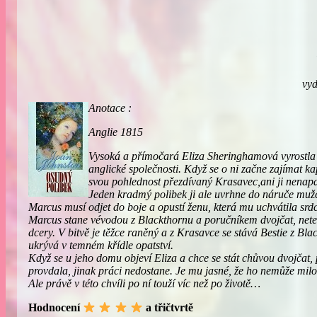
vyd
Anotace :
Anglie 1815
Vysoká a přímočará Eliza Sheringhamová vyrostla v
anglické společnosti. Když se o ni začne zajímat k
svou pohlednost přezdívaný Krasavec,ani ji nenap
Jeden kradmý polibek ji ale uvrhne do náruče muže
Marcus musí odjet do boje a opustí ženu, která mu uchvátila srd
Marcus stane vévodou z Blackthornu a poručníkem dvojčat, neteří,
dcery. V bitvě je těžce raněný a z Krasavce se stává Bestie z Bla
ukrývá v temném křídle opatství.
Když se u jeho domu objeví Eliza a chce se stát chůvou dvojčat, 
provdala, jinak práci nedostane. Je mu jasné, že ho nemůže milov
Ale právě v této chvíli po ní touží víc než po životě…
Hodnocení
a třičtvrtě