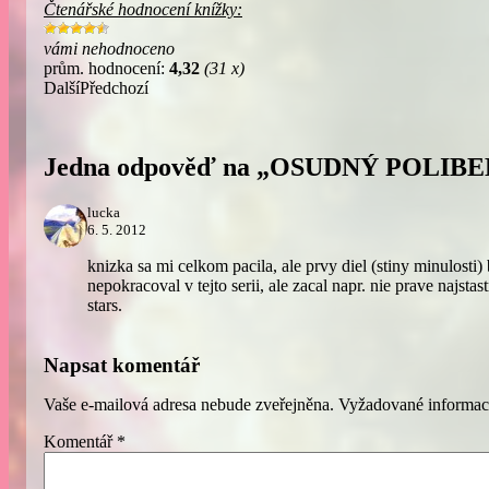
Čtenářské hodnocení knížky:
vámi nehodnoceno
prům. hodnocení:
4,32
(31 x)
Další
Předchozí
Jedna odpověď na „OSUDNÝ POLIB
lucka
6. 5. 2012
knizka sa mi celkom pacila, ale prvy diel (stiny minulosti) b
nepokracoval v tejto serii, ale zacal napr. nie prave najstast
stars.
Napsat komentář
Vaše e-mailová adresa nebude zveřejněna.
Vyžadované informac
Komentář
*