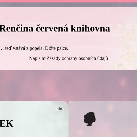
Renčina červená knihovna
… teď vstává z popela. Držte palce.
Napiš mi
Zásady ochrany osobních údajů
jahu
BEK