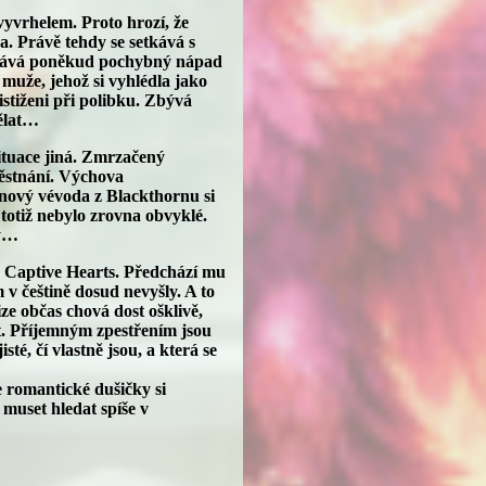
yvrhelem. Proto hrozí, že
a. Právě tehdy se setkává s
ostává poněkud pochybný nápad
muže, jehož si vyhlédla jako
istiženi při polibku. Zbývá
dělat…
situace jiná. Zmrzačený
ěstnání. Výchova
nový vévoda z Blackthornu si
 totiž nebylo zrovna obvyklé.
ky…
e Captive Hearts. Předchází mu
m v češtině dosud nevyšly. A to
ize občas chová dost ošklivě,
it. Příjemným zpestřením jsou
é, čí vlastně jsou, a která se
e romantické dušičky si
 muset hledat spíše v