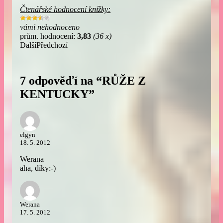
Čtenářské hodnocení knížky:
vámi nehodnoceno
prům. hodnocení:
3,83
(36 x)
Další
Předchozí
7 odpověďí na “RŮŽE Z
KENTUCKY”
elgyn
18. 5. 2012
Werana
aha, díky:-)
Werana
17. 5. 2012