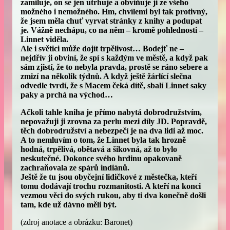
zamiluje, on se jen utrhuje a obviňuje ji ze všeho
možného i nemožného. Hm, chvílemi byl tak protivný,
že jsem měla chuť vyrvat stránky z knihy a podupat
je. Vážně nechápu, co na něm – kromě pohlednosti –
Linnet viděla.
Ale i světici může dojít trpělivost… Bodejť ne –
nejdřív ji obviní, že spí s každým ve městě, a když pak
sám zjistí, že to nebyla pravda, prostě se ráno sebere a
zmizí na několik týdnů. A když ještě žárlící slečna
odvedle tvrdí, že s Macem čeká dítě, sbalí Linnet saky
paky a prchá na východ…
Ačkoli tahle kniha je přímo nabytá dobrodružstvím,
nepovažuji ji zrovna za perlu mezi díly JD. Popravdě,
těch dobrodružství a nebezpečí je na dva lidi až moc.
A to nemluvím o tom, že Linnet byla tak hrozně
hodná, trpělivá, obětavá a šikovná, až to bylo
neskutečné. Dokonce svého hrdinu opakovaně
zachraňovala ze spárů indiánů.
Ještě že tu jsou obyčejní lidičkové z městečka, kteří
tomu dodávají trochu rozmanitosti. A kteří na konci
vezmou věci do svých rukou, aby ti dva konečně došli
tam, kde už dávno měli být.
(zdroj anotace a obrázku: Baronet)