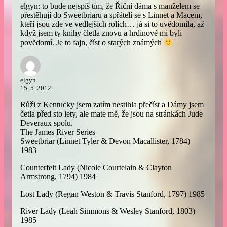
elgyn: to bude nejspíš tím, že Říční dáma s manželem se
přestěhují do Sweetbriaru a spřátelí se s Linnet a Macem,
kteří jsou zde ve vedlejších rolích… já si to uvědomila, až
když jsem ty knihy čletla znovu a hrdinové mi byli
povědomí. Je to fajn, číst o starých známých
elgyn
15. 5. 2012
Růži z Kentucky jsem zatím nestihla přečíst a Dámy jsem
četla před sto lety, ale mate mě, že jsou na stránkách Jude
Deveraux spolu.
The James River Series
Sweetbriar (Linnet Tyler & Devon Macallister, 1784)
1983
Counterfeit Lady (Nicole Courtelain & Clayton
Armstrong, 1794) 1984
Lost Lady (Regan Weston & Travis Stanford, 1797) 1985
River Lady (Leah Simmons & Wesley Stanford, 1803)
1985