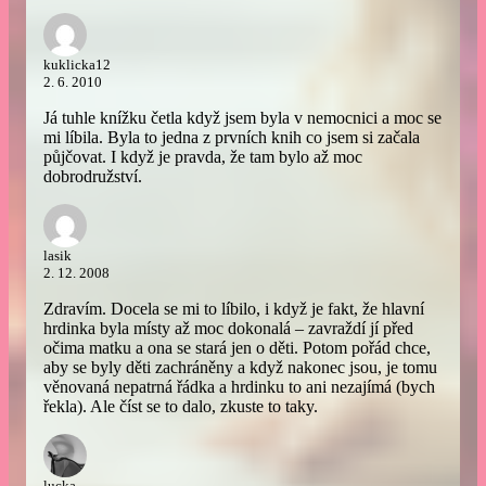
kuklicka12
2. 6. 2010
Já tuhle knížku četla když jsem byla v nemocnici a moc se
mi líbila. Byla to jedna z prvních knih co jsem si začala
půjčovat. I když je pravda, že tam bylo až moc
dobrodružství.
lasik
2. 12. 2008
Zdravím. Docela se mi to líbilo, i když je fakt, že hlavní
hrdinka byla místy až moc dokonalá – zavraždí jí před
očima matku a ona se stará jen o děti. Potom pořád chce,
aby se byly děti zachráněny a když nakonec jsou, je tomu
věnovaná nepatrná řádka a hrdinku to ani nezajímá (bych
řekla). Ale číst se to dalo, zkuste to taky.
lucka