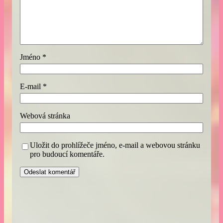
Jméno
*
E-mail
*
Webová stránka
Uložit do prohlížeče jméno, e-mail a webovou stránku
pro budoucí komentáře.
A
l
t
e