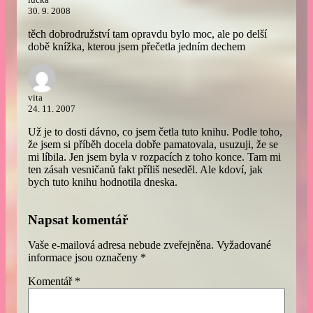
30. 9. 2008
těch dobrodružství tam opravdu bylo moc, ale po delší
době knížka, kterou jsem přečetla jedním dechem
vita
24. 11. 2007
Už je to dosti dávno, co jsem četla tuto knihu. Podle toho,
že jsem si příběh docela dobře pamatovala, usuzuji, že se
mi líbila. Jen jsem byla v rozpacích z toho konce. Tam mi
ten zásah vesničanů fakt příliš neseděl. Ale kdoví, jak
bych tuto knihu hodnotila dneska.
Napsat komentář
Vaše e-mailová adresa nebude zveřejněna.
Vyžadované
informace jsou označeny
*
Komentář
*