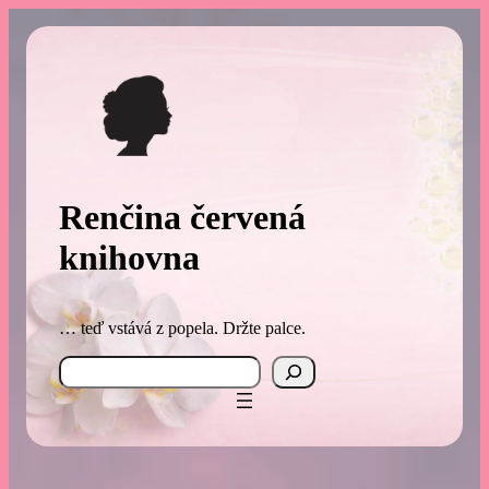
Přeskočit
na
obsah
Renčina červená
knihovna
… teď vstává z popela. Držte palce.
Search