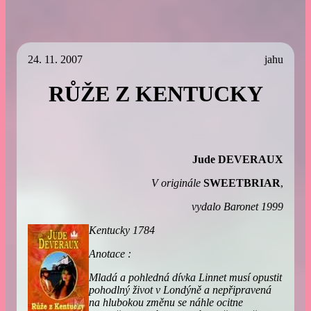
24. 11. 2007
jahu
RŮŽE Z KENTUCKY
Jude DEVERAUX
V originále
SWEETBRIAR
,
vydalo Baronet 1999
Kentucky 1784
Anotace :
Mladá a pohledná dívka Linnet musí opustit
pohodlný život v Londýně a nepřipravená
na hlubokou změnu se náhle ocitne