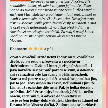
uprostřed drsné americké divočiny. Při
nenadálém útoku, při němž zahynou její rodiče, dívka
padne do rukou indiánského kmene Šauní. Před smrtí ji
zachrání Mac, statečný a pohledný mladý muž. Linnet se
usadí v kentuckém městečku Sweetbriar. Neskrývá svou
lásku k Macovi, jenže jejich životní cesty se rozdělí. Osud
je opět svede dohromady až na útěku před indiány a
zlovolností amerických osadníků. Za svůj šťastný konec
vděčí pouze síle a vyjímečnosti lásky mezi Linnet a
Macem.
Hodnocení
a půl
Život v divočině určitě nebyl žádný med. Zvlášť pro
děvče, co vyrostlo v přepychu a s početným
služebnictvem. Ovšem Linnet je zřejmě všeuměl – i
jako nováček si v přírodě poradí se vším, a dokonce
ani vyvraždění celé karavany ji příliš nerozhodí.
Starost má pouze o zajaté děti a snaží se pomáhat jim,
jak to jde. Tedy aspoň do chvíle, než indiáni zjistí, že
Linnet už rozhodně dítě není. Pak je holka docela v
průšvihu. Ještě že se objeví modrooký fešák s orlím
nosem, zachrání ji, a odveze do Sweetbriaru….
To je ovšem jediný dobrý skutek, kterého se Linnet od
Devona MacAlistera dočká. Zatímco ona se bezhlavě