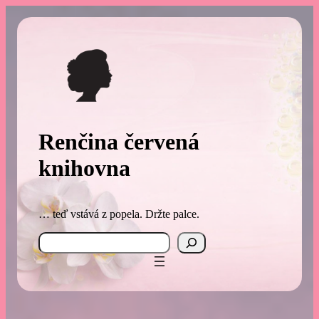
Přeskočit
na
obsah
Renčina červená
knihovna
… teď vstává z popela. Držte palce.
Search