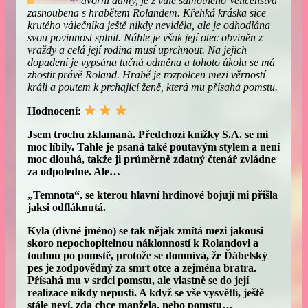
dvorní dámy, je z vůle samotného Veličenstva
zasnoubena s hrabětem Rolandem. Křehká kráska sice
krutého válečníka ještě nikdy neviděla, ale je odhodlána
svou povinnost splnit. Náhle je však její otec obviněn z
vraždy a celá její rodina musí uprchnout. Na jejich
dopadení je vypsána tučná odměna a tohoto úkolu se má
zhostit právě Roland. Hrabě je rozpolcen mezi věrností
králi a poutem k prchající ženě, která mu přísahá pomstu.
Hodnocení:
Jsem trochu zklamaná. Předchozí knížky S.A. se mi
moc líbily. Tahle je psaná také poutavým stylem a není
moc dlouhá, takže ji průměrně zdatný čtenář zvládne
za odpoledne. Ale…
„Temnota“, se kterou hlavní hrdinové bojují mi přišla
jaksi odfláknutá.
Kyla (divné jméno) se tak nějak zmítá mezi jakousi
skoro nepochopitelnou náklonností k Rolandovi a
touhou po pomstě, protože se domnívá, že Ďábelský
pes je zodpovědný za smrt otce a zejména bratra.
Přísahá mu v srdci pomstu, ale vlastně se do její
realizace nikdy nepustí. A když se vše vysvětlí, ještě
stále neví, zda chce manžela, nebo pomstu…