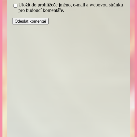
Uložit do prohlížeče jméno, e-mail a webovou stránku
pro budoucí komentáře.
A
l
t
e
r
n
a
t
i
v
e
: