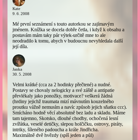
Kate
9. 6. 2008
Mé první seznámení s touto autorkou se zajímavým
jménem. Knížka se docela dobře četla, i když k obsahu a
postavám mám taky pár výtek-určitě mne to ale
neodradilo k tomu, abych v budoucnu nevyhledala další
její díla.
Janka
30. 5. 2008
Velmi krátké (cca za 2 hodinky přečtené) a nudné.
Postavy se chovaly nelogicky a své záště a antipatie
převlékaly jako ponožky, motivace? veškerá žádná
(hrdiny jejichž traumata mizí mávnutím kouzelného
proutku vážně nemusím a navíc způsob jejich sňatku ccc).
Smícháno hodně věcí absolutně bez ladu a skladu. Máme
tam tajemno, Skotsko, dlouhé chodby, ochočená lesní
zvířátka, veselé detičky, slepou holčičku, ostrovy, piráty,
intriky, šíleného padoucha a krále Jindřicha.
Maximálně dvě hvězdy (spíš jeden a půl)