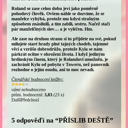
Roland se zase celou dobu jeví jako poměrně
pohodový člověk. Ovšem náhle se dozvíme, že se
manželce vyhýbá, protože mu kdysi strašným
způsobem znásilnili, a tím zabili, sestru. Načež stačí
pár manželčiných slov… a je vyléčen. Hm.
Ale zase na druhou stranu si tu přijdete na své, pokud
milujete staré hrady plné tajných chodeb, tajemné
věci a vzrůšo dobrodrůžo, protože Kyla se nám
párkrát ocitne v ohrožení života. I když jediným
hrdinským činem, který je Rolandovi umožněn, je
zachránit Kylu od pobytu v Toweru, než panovník
rozhodne o jejím osudu, ani to moc nevadí.
Čtenářské hodnocení knížky:
vámi nehodnoceno
prům. hodnocení:
3,83
(23 x)
Další
Předchozí
5 odpověďí na “PŘÍSLIB DEŠTĚ”