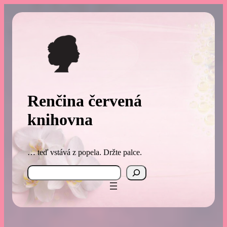
Přeskočit
na
obsah
Renčina červená
knihovna
… teď vstává z popela. Držte palce.
Search