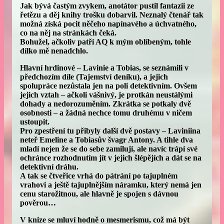
Jak bývá častým zvykem, anotátor pustil fantazii ze
řetězu a děj knihy trošku dobarvil. Neznalý čtenář tak
možná získá pocit něčeho napínavého a úchvatného,
co na něj na stránkách čeká.
Bohužel, ačkoliv patří AQ k mým oblíbeným, tohle
dílko mě nenadchlo.
Hlavní hrdinové – Lavinie a Tobias, se seznámili v
předchozím díle (Tajemství deníku), a jejich
spolupráce nezůstala jen na poli detektivním. Ovšem
jejich vztah – ačkoli vášnivý, je protkán neustálými
dohady a nedorozuměním. Zkrátka se potkaly dvě
osobnosti – a žádná nechce tomu druhému v ničem
ustoupit.
Pro zpestření tu přibyly další dvě postavy – Laviniina
neteř Emeline a Tobiasův švagr Antony. A tihle dva
mladí nejen že se do sebe zamilují, ale navíc trápí své
ochránce rozhodnutím jít v jejich šlépějích a dát se na
detektivní dráhu.
A tak se čtveřice vrhá do pátrání po tajuplném
vrahovi a ještě tajuplnějším náramku, který nemá jen
cenu starožitnou, ale hlavně je spojen s dávnou
pověrou…
V knize se mluví hodně o mesmerismu, což má být