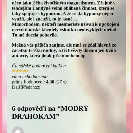
něco jako léčba živočišným magnetismem. Zřejmě v
tehdejším Londýně velmi oblíbená činnost, která se
taky spojuje s hypnózou. A že se dá hypnózy nejen
využít, ale i zneužít, to je jasné…
Mimochodem, někteří mesmeristé užívali k upokojení
nervů dámské klientely vskutku neobvyklých metod.
To mě docela pobavilo.
Možná vás příběh zaujme, ale mně se zdál hlavně ze
začátku trošku nudný, a tři hvězdy dávám jen kvůli
autorce, která jinak píše mnohem líp.
Čtenářské hodnocení knížky:
vámi nehodnoceno
prům. hodnocení:
4,30
(27 x)
Další
Předchozí
6 odpověďí na “MODRÝ
DRAHOKAM”