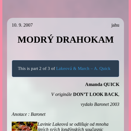
10. 9. 2007
jahu
MODRÝ DRAHOKAM
This is part 2 of 3 of
Lakeová & March – A. Quick
Amanda QUICK
V originále
DON’T LOOK BACK
,
vydalo Baronet 2003
Anotace : Baronet
Lavinie Lakeová se odlišuje od mnoha
jiných svých londýnských současnic