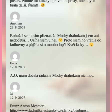
postav. Nudné mi knížky opravdu nepřišly, hned bych
brala další. Ňam!!!
Anonym
29. 8. 2008
Bohužel se musím přiznat, že Modrý drahokam jsem ani
nedočetla… Usína jsem u něj.
Proto jsem ho vrátila do
knihovny a půjčila si o mnoho lopší Květ lásky…
Hana
12. 9. 2007
A.Q. mam docela rada,ale Modrý drahokam nic moc.
Já
12. 9. 2007
Franz Anton Mesmer:
http://www.ludmilka.estranky.cz/clanky/osobnosti—