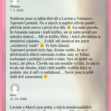
Werana
7. 5. 2010
Nedávno jsem si stáhla třetí díl o Lavinii a Tobiasovi –
Tajemství prstenů. No a abych si napřed oživila paměť,
přečetla jsem znovu i první dva díly
Asi máte pravdu,
že Amanda napsala i lepší knížky, ale já mám prostě pro
autorku slabost… Mě se knížky líbily, i když převládala ta
detektivní zápletka… Zvlášť mě dostával ten jejich
„rozinkový vztah“
To bylo úžasný.
Tajemství prstenů bylo fajn. Komu vadilo, že se v
předchozích dílech nekonala svatba, tady se Tobias
rozhoupal a požádal Lavinii o ruku. Sice až úplně na
konci, ale přece. Člověk mu ani nemůže vyčítat, že mu to
trvalo tak dlouho, když chtěl nejdřív vydělat ňáký ty
prašule, aby jí měl co nabídnout… Navíc jsou tu ještě
další dvě zasnoubení
Kleo
23. 10. 2009
Lavinie a March jsou jedny z mých nemilovanějších