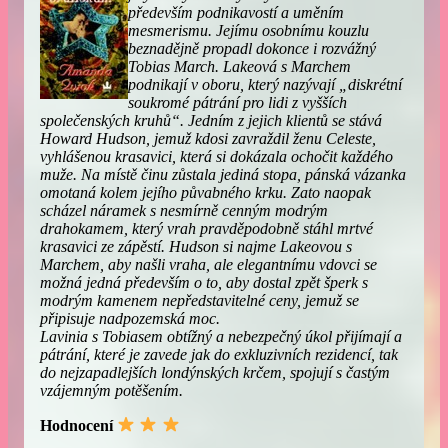
především podnikavostí a uměním
mesmerismu. Jejímu osobnímu kouzlu
beznadějně propadl dokonce i rozvážný
Tobias March. Lakeová s Marchem
podnikají v oboru, který nazývají „diskrétní
soukromé pátrání pro lidi z vyšších
společenských kruhů“. Jedním z jejich klientů se stává
Howard Hudson, jemuž kdosi zavraždil ženu Celeste,
vyhlášenou krasavici, která si dokázala ochočit každého
muže. Na místě činu zůstala jediná stopa, pánská vázanka
omotaná kolem jejího půvabného krku. Zato naopak
scházel náramek s nesmírně cenným modrým
drahokamem, který vrah pravděpodobně stáhl mrtvé
krasavici ze zápěstí. Hudson si najme Lakeovou s
Marchem, aby našli vraha, ale elegantnímu vdovci se
možná jedná především o to, aby dostal zpět šperk s
modrým kamenem nepředstavitelné ceny, jemuž se
připisuje nadpozemská moc.
Lavinia s Tobiasem obtížný a nebezpečný úkol přijímají a
pátrání, které je zavede jak do exkluzivních rezidencí, tak
do nejzapadlejších londýnských krčem, spojují s častým
vzájemným potěšením.
Hodnocení