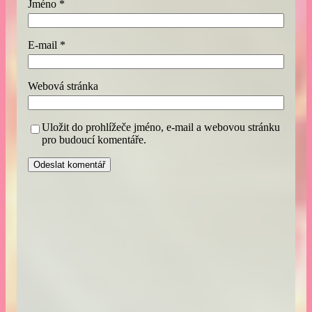
Jméno
*
E-mail
*
Webová stránka
Uložit do prohlížeče jméno, e-mail a webovou stránku
pro budoucí komentáře.
A
l
t
e
r
n
a
t
i
v