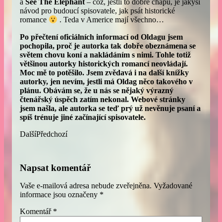
a
See The Elephant
– což, jestli to dobře chápu, je jakýsi
návod pro budoucí spisovatele, jak psát historické
romance
. Teda v Americe mají všechno…
Po přečtení oficiálních informací od Oldagu jsem
pochopila, proč je autorka tak dobře obeznámena se
světem chovu koní a nakládáním s nimi. Tohle totiž
většinou autorky historických romancí neovládají.
Moc mě to potěšilo. Jsem zvědavá i na další knížky
autorky, jen nevím, jestli má Oldag něco takového v
plánu. Obávám se, že u nás se nějaký výrazný
čtenářský úspěch zatím nekonal.
Webové stránky
jsem našla, ale autorka se teď prý už nevěnuje psaní a
spíš trénuje jiné začínající spisovatele.
Další
Předchozí
Napsat komentář
Vaše e-mailová adresa nebude zveřejněna.
Vyžadované
informace jsou označeny
*
Komentář
*