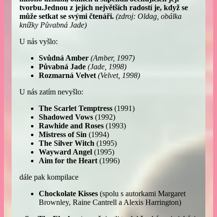
tvorbu.Jednou z jejích největších radostí je, když se
může setkat se svými čtenáři.
(zdroj: Oldag, obálka
knížky Půvabná Jade)
U nás vyšlo:
Svůdná Amber
(Amber, 1997)
Půvabná Jade
(Jade, 1998)
Rozmarná Velvet
(Velvet, 1998)
U nás zatím nevyšlo:
The Scarlet Temptress
(1991)
Shadowed Vows
(1992)
Rawhide and Roses
(1993)
Mistress of Sin
(1994)
The Silver Witch
(1995)
Wayward Angel
(1995)
Aim for the Heart
(1996)
dále pak kompilace
Chockolate Kisses
(spolu s autorkami Margaret
Brownley, Raine Cantrell a Alexis Harrington)