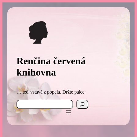
Přeskočit
na
obsah
Renčina červená
knihovna
… teď vstává z popela. Držte palce.
Search