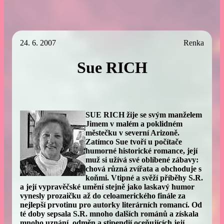
24. 6. 2007
Renka
Sue RICH
SUE RICH žije se svým manželem
Jimem v malém a poklidném
městečku v severní Arizoně.
Zatímco Sue tvoří u počítače
humorné historické romance, její
muž si užívá své oblíbené zábavy:
chová různá zvířata a obchoduje s
koňmi. Vtipné a svěží příběhy S.R.
a její vypravěčské umění stejně jako laskavý humor
vynesly prozaičku až do celoamerického finále za
nejlepší prvotinu pro autorky literárních romancí. Od
té doby sepsala S.R. mnoho dalších románů a získala
mnoho uznání, odměn a stipendií oceňujících její