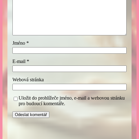
Jméno
*
E-mail
*
Webová stránka
Uložit do prohlížeče jméno, e-mail a webovou stránku
pro budoucí komentáře.
A
l
t