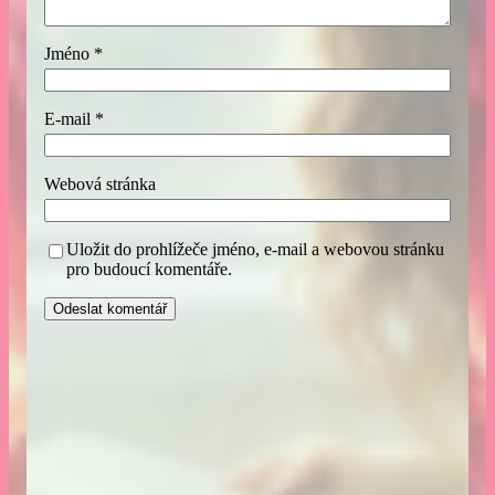
Jméno
*
E-mail
*
Webová stránka
Uložit do prohlížeče jméno, e-mail a webovou stránku
pro budoucí komentáře.
A
l
t
e
r
n
a
t