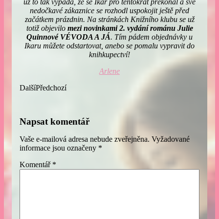
už to tak vypadá, že se Ikar pro tentokrát překonal a své
nedočkavé zákaznice se rozhodl uspokojit ještě před
začátkem prázdnin. Na stránkách Knižního klubu se už
totiž objevilo
mezi novinkami 2. vydání románu Julie
Quinnové VÉVODA A JÁ
. Tím pádem objednávky u
Ikaru můžete odstartovat, anebo se pomalu vypravit do
knihkupectví!
Arlene
Další
Předchozí
Napsat komentář
Vaše e-mailová adresa nebude zveřejněna.
Vyžadované
informace jsou označeny
*
Komentář
*