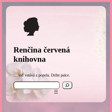
Přeskočit
na
obsah
Renčina červená
knihovna
… teď vstává z popela. Držte palce.
Search