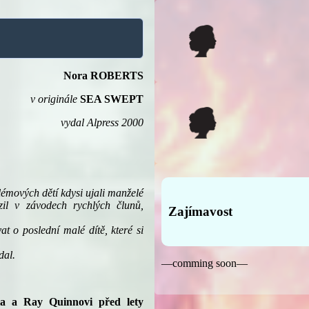
Nora ROBERTS
v originále
SEA SWEPT
vydal Alpress 2000
blémových dětí kdysi ujali manželé
zil v závodech rychlých člunů,
Zajímavost
t o poslední malé dítě, které si
dal.
—comming soon—
la a Ray Quinnovi před lety