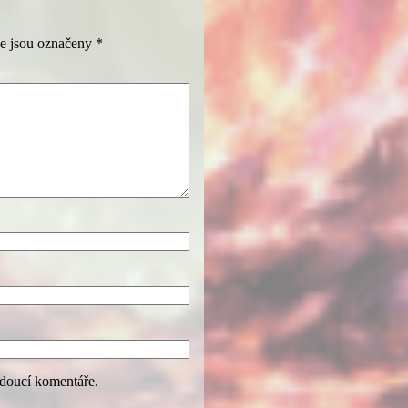
e jsou označeny
*
udoucí komentáře.