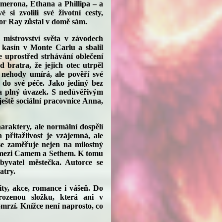
Camerona, Ethana a Phillipa – a
 si zvolili své životní cesty,
sor Ray zůstal v domě sám.
mistrovství světa v závodech
 kasín v Monte Carlu a sbalil
uprostřed strhávání oblečení
 bratra, že jejich otec utrpěl
 nehody umírá, ale pověří své
al do své péče. Jako jediný bez
a plný úvazek. S nedůvěřivým
eště sociální pracovnice Anna,
araktery, ale normální dospělí
ch přitažlivost je vzájemná, ale
se zaměřuje nejen na milostný
ah mezi Camem a Sethem. K tomu
byvatel městečka. Autorce se
atry.
ity, akce, romance i vášeň. Do
rozenou složku, která ani v
omrzí. Knížce není naprosto, co