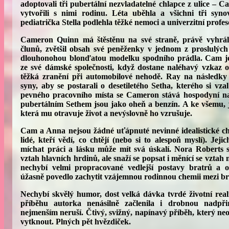
adoptovali tři pubertální nezvladatelné chlapce z ulice – 
vytvořili s nimi rodinu. Léta uběhla a všichni tři synové
pediatrička Stella podlehla těžké nemoci a univerzitní profe
Cameron Quinn má štěstěnu na své straně, právě vyhrál 
člunů, zvětšil obsah své peněženky v jednom z proslulých
dlouhonohou blonďatou modelku spodního prádla. Cam je 
ze své dámské společnosti, když dostane naléhavý vzkaz od
těžká zranění při automobilové nehodě. Ray na následky
syny, aby se postarali o desetiletého Setha, kterého si vz
pevného pracovního místa se Cameron stává hospodyní n
pubertálním Sethem jsou jako oheň a benzín. A ke všemu, j
která mu otravuje život a nevýslovně ho vzrušuje.
Cam a Anna nejsou žádné uťápnuté nevinné idealistické ch
lidé, kteří vědí, co chtějí (nebo si to alespoň myslí). Jeji
míchat práci a lásku může mít svá úskalí. Nora Roberts 
vztah hlavních hrdinů, ale snaží se popsat i měnící se vzt
nechybí velmi propracované vedlejší postavy bratrů a o
úžasně povedlo zachytit vzájemnou rodinnou chemii mezi br
Nechybí skvělý humor, dost velká dávka tvrdé životní real
příběhu autorka nenásilně začlenila i drobnou nadpři
nejmenším neruší. Čtivý, svižný, napínavý příběh, který ne
vytknout. Plných pět hvězdiček.