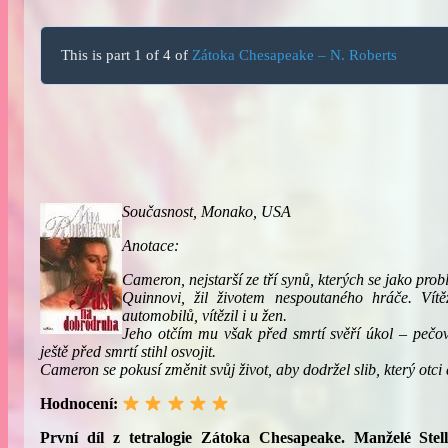
This is part 1 of 4 of
Zátoka Chesapeake – N. Roberts
Současnost, Monako, USA
Anotace:
Cameron, nejstarší ze tří synů, kterých se jako pro
Quinnovi, žil životem nespoutaného hráče. Vítě
automobilů, vítězil i u žen.
Jeho otčím mu však před smrtí svěří úkol – pečova
ještě před smrtí stihl osvojit.
Cameron se pokusí změnit svůj život, aby dodržel slib, který otci 
Hodnocení:
První díl z tetralogie
Zátoka Chesapeake. Manželé Stel