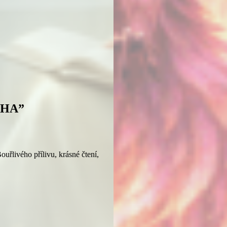
UHA”
uřlivého přílivu, krásné čtení,