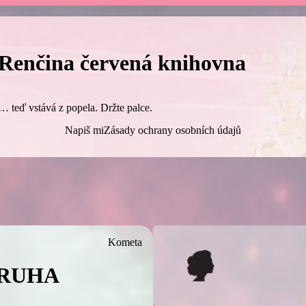
Renčina červená knihovna
… teď vstává z popela. Držte palce.
Napiš mi
Zásady ochrany osobních údajů
Kometa
DRUHA