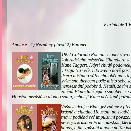
V originále
TW
Anotace : 1) Neznámý původ 2) Baronet
1892 Colorado
Román se odehrává na
koloradského městečka Chandleru se 
Kane Taggert. Kdysi chudý podomek, 
v kraji. Na večeři do svého nově po
dceru místního váženého občana. Ta 
svým snoubencem pošle místo sebe sest
nerozeznání podobná. Netuší, že tím se
změní. Blaire totiž jejího snoubence 
Houston nezůstává dlouho sama, neboť ji Kane nečekaně požá
Vášnivé dvojče Blair, jež známe z p
krásné a chladné Houston, po svatb
znovu podléhá své impulzivní povaze.
nevěry s krásnou Francouzskou, která
bandy, a tím způsobí mnohé potíže ja