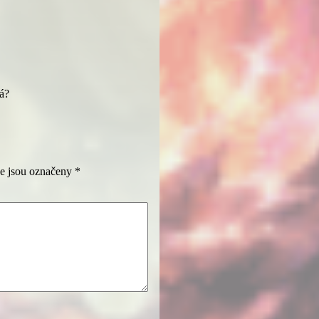
ná?
e jsou označeny
*