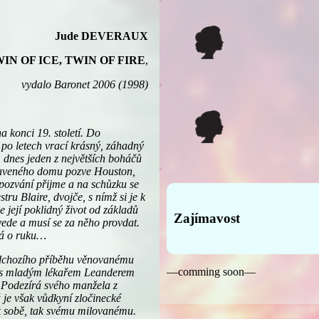
Jude DEVERAUX
IN OF ICE, TWIN OF FIRE
,
vydalo Baronet 2006 (1998)
 konci 19. století. Do
po letech vrací krásný, záhadný
dnes jeden z největších boháčů
staveného domu pozve Houston,
pozvání přijme a na schůzku se
ru Blaire, dvojče, s nímž si je k
 její poklidný život od základů
Zajímavost
svede a musí se za něho provdat.
dá o ruku…
ředchozího příběhu věnovanému
—comming soon—
ě s mladým lékařem Leanderem
 Podezírá svého manžela z
 je však vůdkyní zločinecké
k sobě, tak svému milovanému.