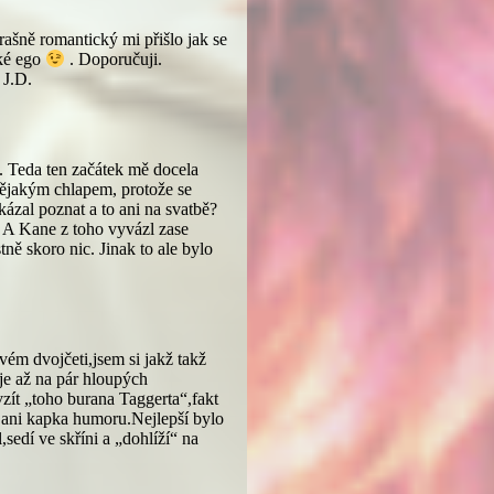
rašně romantický mi přišlo jak se
ské ego
. Doporučuji.
 J.D.
. Teda ten začátek mě docela
 nějakým chlapem, protože se
kázal poznat a to ani na svatbě?
. A Kane z toho vyvázl zase
ně skoro nic. Jinak to ale bylo
ém dvojčeti,jsem si jakž takž
je až na pár hloupých
zít „toho burana Taggerta“,fakt
 ani kapka humoru.Nejlepší bylo
sedí ve skříni a „dohlíží“ na