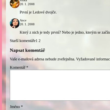
renka
20. 1. 2008
První je Ledové dvojče.
Ance
20. 1. 2008
Který z nich je tedy první? Nebo je jedno, kterým se začí
Starší komentáře
1
2
Napsat komentář
Vaše e-mailová adresa nebude zveřejněna.
Vyžadované informac
Komentář
*
Jméno
*