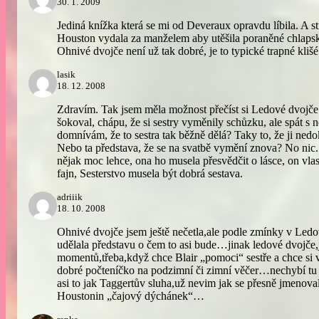
30. 1. 2009
Jediná knížka která se mi od Deveraux opravdu líbila. A st
Houston vydala za manželem aby utěšila poraněné chlap
Ohnivé dvojče není už tak dobré, je to typické trapné klišé
lasik
18. 12. 2008
Zdravím. Tak jsem měla možnost přečíst si Ledové dvojče
šokoval, chápu, že si sestry vyměnily schůzku, ale spát s
domnívám, že to sestra tak běžně dělá? Taky to, že ji nedo
Nebo ta představa, že se na svatbě vymění znova? No nic
nějak moc lehce, ona ho musela přesvědčit o lásce, on vlast
fajn, Sesterstvo musela být dobrá sestava.
adriiik
18. 10. 2008
Ohnivé dvojče jsem ještě nečetla,ale podle zmínky v Ledov
udělala představu o čem to asi bude…jinak ledové dvojče,
momentů,třeba,když chce Blair „pomoci“ sestře a chce si v
dobré počteníčko na podzimní či zimní věčer…nechybí tu
asi to jak Taggertův sluha,už nevim jak se přesně jmenoval,
Houstonin „čajový dýchánek“…