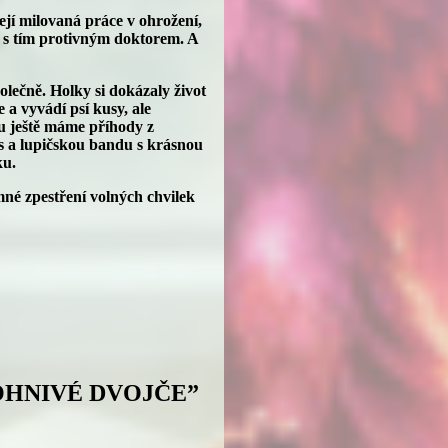
její milovaná práce v ohrožení,
by s tím protivným doktorem. A
olečně. Holky si dokázaly život
 a vyvádí psí kusy, ale
u ještě máme příhody z
s a lupičskou bandu s krásnou
ku.
emné zpestření volných chvilek
 OHNIVÉ DVOJČE”