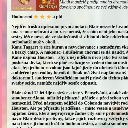
Mladí manželé prožijí mnoho dramatick
dovoleno spočinout ve své vášnivé lás
Hodnocení
a půl
Nejdřív trošku upřesním první anotaci: Blair nesvede Leande
ona se moc nebrání a on zase netuší, že s ním není jeho nastá
sestry těžce nese, ale ve skutečnosti si v hloubi duše oddechn
nejbohatší muž v okolí…
Kane Taggert je sice buran a nevychovanec s nemožným vku
a hezký chlap. A nakonec- i slušnému chování se dá naučit. A
Kane najímá Houston – aby z něj udělala něco jako lva salonů
poslušná dívka, která se plně realizuje ve vedení domácnost
akcí. Její jedinou revoltou jsou tajné jízdy do uhelných tábo
a oblečení pro rodiny horníků. Jinak má život naplánovaný u
doktorem Leanderem Westfieldem patří právě do těchto plán
svatby sejde, nemůže nejdřív sestře odpustit.
Blair už od 12 let žije u strýce a tety v Pensylvánii, a také 
snoubence Alana, milující příbuzné, přátele a před sebou vy
nemocnici. Před nástupem odjíždí do Colorada navštívit rod
Houston. Ale po příjezdu je zděšena – místo veselé a usměva
upjatou ženu, která neprojevuje žádné city ani v přítomnost
navíc Blair děsně protivný, takže jejich rozhovory vždycky
na schůzce ji donutí hrát tu hodnou sestru, a snaha snouben