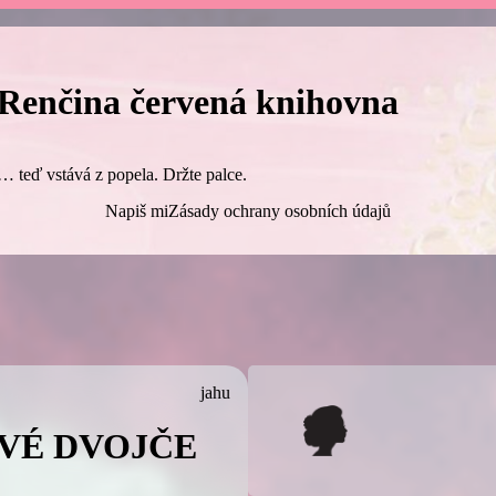
Renčina červená knihovna
… teď vstává z popela. Držte palce.
Napiš mi
Zásady ochrany osobních údajů
jahu
VÉ DVOJČE