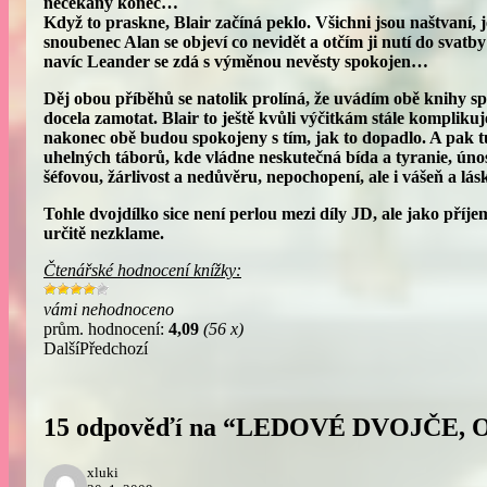
nečekaný konec…
Když to praskne, Blair začíná peklo. Všichni jsou naštvaní, 
snoubenec Alan se objeví co nevidět a otčím ji nutí do svat
navíc Leander se zdá s výměnou nevěsty spokojen…
Děj obou příběhů se natolik prolíná, že uvádím obě knihy sp
docela zamotat. Blair to ještě kvůli výčitkám stále komplikuje
nakonec obě budou spokojeny s tím, jak to dopadlo. A pak t
uhelných táborů, kde vládne neskutečná bída a tyranie, úno
šéfovou, žárlivost a nedůvěru, nepochopení, ale i vášeň a lás
Tohle dvojdílko sice není perlou mezi díly JD, ale jako příj
určitě nezklame.
Čtenářské hodnocení knížky:
vámi nehodnoceno
prům. hodnocení:
4,09
(56 x)
Další
Předchozí
15 odpověďí na “LEDOVÉ DVOJČE,
xluki