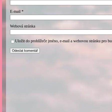
E-mail
*
Webová stránka
Uložit do prohlížeče jméno, e-mail a webovou stránku pro b
A
l
t
e
r
n
a
t
i
v
e
: