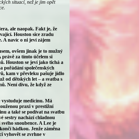
ých situací, než je jim opět
ce.
ra, ale naopak. Fakt je, že
vající. Houston sice zradu
e. A navíc o ni jeví zájem
sem, ovšem jinak je to mužný
 právě za tímto účelem si
. Houston se jeví jako tichá a
i a pořádání společenských
rů, kam v převleku pašuje jídlo
ž od dětských let – a svatba s
ů. Není divu, že když ze
zde vystuduje medicínu. Má
touženou praxi v prestižní
inu a také se podívat na svatbu
vé sestry nachází chladnou
i svého snoubence. A Lee je
 skončí hádkou. Jenže záměna
ci vyhovět se zvrhne v