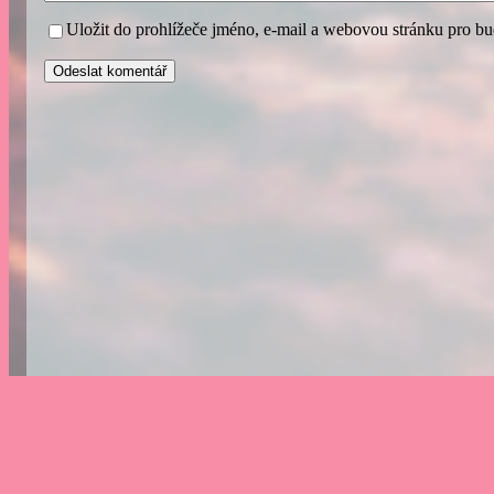
Uložit do prohlížeče jméno, e-mail a webovou stránku pro b
A
l
t
e
r
n
a
t
i
v
e
: