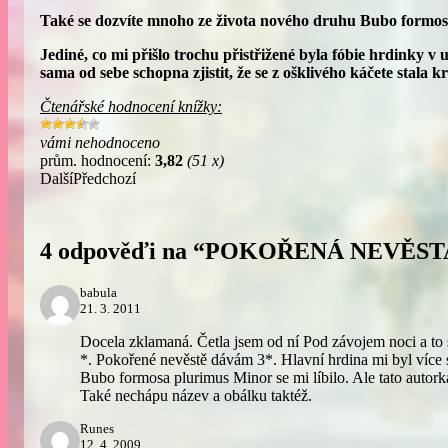
Také se dozvíte mnoho ze života nového druhu Bubo formo
Jediné, co mi přišlo trochu přistřižené byla fóbie hrdinky v 
sama od sebe schopna zjistit, že se z ošklivého káčete stala 
Čtenářské hodnocení knížky:
vámi nehodnoceno
prům. hodnocení:
3,82
(51 x)
Další
Předchozí
4 odpověďi na “POKOŘENÁ NEVĚST
babula
21. 3. 2011
Docela zklamaná. Četla jsem od ní Pod závojem noci a to se
*. Pokořené nevěstě dávám 3*. Hlavní hrdina mi byl více
Bubo formosa plurimus Minor se mi líbilo. Ale tato autork
Také nechápu název a obálku taktéž.
Runes
12. 4. 2009