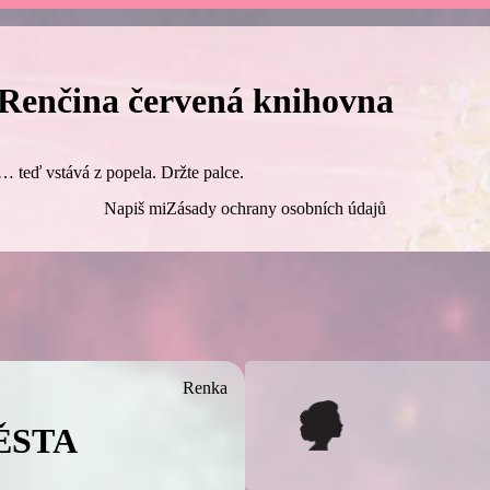
Renčina červená knihovna
… teď vstává z popela. Držte palce.
Napiš mi
Zásady ochrany osobních údajů
Renka
ĚSTA