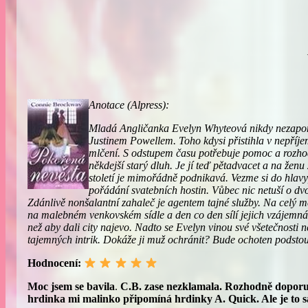
Anotace (Alpress):
Mladá Angličanka Evelyn Whyteová nikdy nezapom
Justinem Powellem. Toho kdysi přistihla v nepříje
mlčení. S odstupem času potřebuje pomoc a rozhod
někdejší starý dluh. Je jí teď pětadvacet a na ženu
století je mimořádně podnikavá. Vezme si do hlavy,
pořádání svatebních hostin. Vůbec nic netuší o dvoj
Zdánlivě nonšalantní zahaleč je agentem tajné služby. Na celý m
na malebném venkovském sídle a den co den sílí jejich vzájemná n
než aby dali city najevo. Nadto se Evelyn vinou své všetečnosti 
tajemných intrik. Dokáže ji muž ochránit? Bude ochoten podstoup
Hodnocení:
Moc jsem se bavila
.
C.B. zase nezklamala. Rozhodně doporuč
hrdinka mi malinko připomíná hrdinky A. Quick. Ale je to 