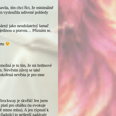
vila, tím chci říct, že minimálně
tím vysloužila udivené pohledy
eslený jako neodolatelný lamač
u jedinou a pravou… Přiznám se,
ortu
možná je to tím, že mi hrdinové
m. Nevěstin závoj se také
Pokořená nevěsta je pro mne
 Brockway je skvělá! Jen jsem
platí pro obálku (ta evokuje
ně mimo mísu). A jen rýpnutí k
yžadující to nejlepší zadávaly