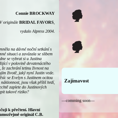
Connie BROCKWAY
V originále
BRIDAL FAVORS
,
vydalo Alpress 2004.
něla na dávné noční setkání s
mné situaci a zavázala se slibem
ne se vybrat si u Justina
 žijící v polovině devatenáctého
 že zachrání tetinu živnost na
ím životě, jaký nyní Justin vede.
ěsíc se Evelyn s Justinem ocitou
Zajímavost
áklonnost, jsou však příliš hrdí,
nechtě zaplete do Justinových
it takové riziko?
—comming soon—
uji k přečtení. Hlavní
samozřejmě originál C.B.