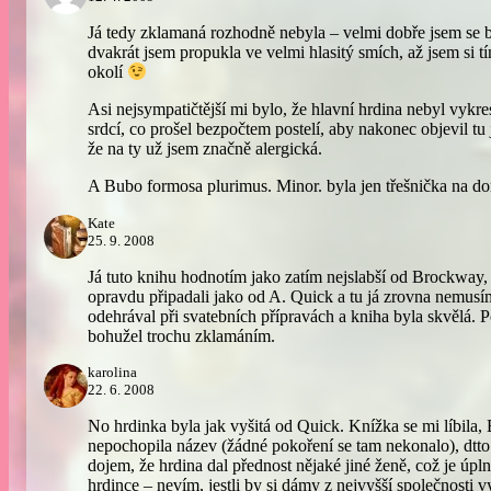
Já tedy zklamaná rozhodně nebyla – velmi dobře jsem se ba
dvakrát jsem propukla ve velmi hlasitý smích, až jsem si 
okolí
Asi nejsympatičtější mi bylo, že hlavní hrdina nebyl vykr
srdcí, co prošel bezpočtem postelí, aby nakonec objevil t
že na ty už jsem značně alergická.
A Bubo formosa plurimus. Minor. byla jen třešnička na d
Kate
25. 9. 2008
Já tuto knihu hodnotím jako zatím nejslabší od Brockway, 
opravdu připadali jako od A. Quick a tu já zrovna nemusí
odehrával při svatebních přípravách a kniha byla skvělá. 
bohužel trochu zklamáním.
karolina
22. 6. 2008
No hrdinka byla jak vyšitá od Quick. Knížka se mi líbila,
nepochopila název (žádné pokoření se tam nekonalo), dtto 
dojem, že hrdina dal přednost nějaké jiné ženě, což je úpl
hrdince – nevím, jestli by si dámy z nejvyšší společnosti v