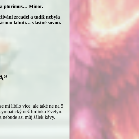
sa plurimus… Minor.
užívání zrcadel a tudíž nebyla
krásnou labutí… vlastně sovou.
A”
 mi líbilo více, ale také ne na 5
 sympatický než hrdinka Evelyn.
a nebude asi můj šálek kávy.