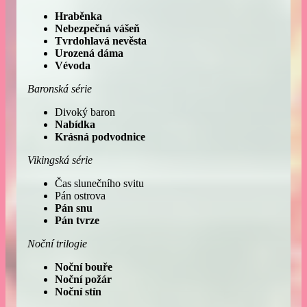
Hraběnka
Nebezpečná vášeň
Tvrdohlavá nevěsta
Urozená dáma
Vévoda
Baronská série
Divoký baron
Nabídka
Krásná podvodnice
Vikingská série
Čas slunečního svitu
Pán ostrova
Pán snu
Pán tvrze
Noční trilogie
Noční bouře
Noční požár
Noční stín