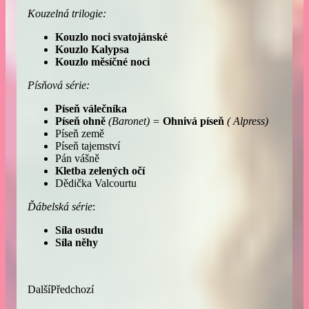
Kouzelná trilogie:
Kouzlo noci svatojánské
Kouzlo Kalypsa
Kouzlo měsíčné noci
Písňová série:
Píseň válečníka
Píseň ohně
(Baronet) =
Ohnivá píseň
( Alpress)
Píseň země
Píseň tajemství
Pán vášně
Kletba zelených očí
Dědička Valcourtu
Ďábelská série
:
Síla osudu
Síla něhy
Další
Předchozí