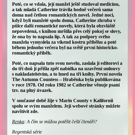
Poté, co se vdala, její manžel ještě studoval medicínu,
a tak mladá Catherine trávila hodně večerů sama
doma nad četbou romantických novel. Jedné noci,
když byli manželé spolu doma, Catherine zhruba v
půlce další romantické novely, která byla obzvláště
nepovedená, s knihou mrštila přes celý pokoj se slovy,
že ona by to napsala líp. A tak za podpory svého
manžela vymyslela za víkend kostru příběhu a poté
během jednoho večera byl na světě první historicko-
romantický příběh.
Poté, co napsala tuto svou novelu, zaslala jí editorovi a
do tří dnů jí přišla zpět nabídka na uzavření smlouvy
s nakladatelstvím, a to hned na tři knihy. První novela
The Autumn Countess –
Hraběnka
byla publikována
v roce 1978. Od roku 1982 se Catherine věnuje psaní
tzv. na plný úvazek.
V současné době žije v Marin County v Kalifornii
spolu se svým manželem. Její webové stránky můžete
navštívit
zde
.
Renka
:
A čím se můžou potěšit čeští čtenáři?
Regentská série