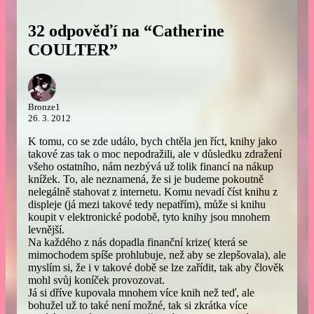
32 odpověďí na “Catherine
COULTER”
Bronze1
26. 3. 2012
K tomu, co se zde událo, bych chtěla jen říct, knihy jako
takové zas tak o moc nepodražili, ale v důsledku zdražení
všeho ostatního, nám nezbývá už tolik financí na nákup
knížek. To, ale neznamená, že si je budeme pokoutně
nelegálně stahovat z internetu. Komu nevadí číst knihu z
displeje (já mezi takové tedy nepatřím), může si knihu
koupit v elektronické podobě, tyto knihy jsou mnohem
levnější.
Na každého z nás dopadla finanční krize( která se
mimochodem spíše prohlubuje, než aby se zlepšovala), ale
myslím si, že i v takové době se lze zařídit, tak aby člověk
mohl svůj koníček provozovat.
Já si dříve kupovala mnohem více knih než teď, ale
bohužel už to také není možné, tak si zkrátka více