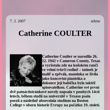
7. 3. 2007
arlene
Catherine COULTER
Catherine Coulter se narodila 26.
12. 1942 v Cameron County, Texas
a vyrůstala zde na koňském ranči
ve velmi tvůrčí rodině – tatínek je
malíř a zpěvák, maminka se živila
jako koncertní pianistka a
dokonce její babička byla taktéž
spisovatelkou. Catherine své první
dvě patnáctistránkové novely napsala v pouhých 14cti
letech, během studií na univerzitě v Texasu psala
poezii a následně absovolala studium na Boston
College v oboru historie Evropy na počátku 19. století.