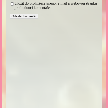
Uložit do prohlížeče jméno, e-mail a webovou stránku
pro budoucí komentáře.
A
l
t
e
r
n
a
t
i
v
e
: