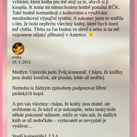
vybírám, která kniha pro mě stojí za to, abych si jí
koupila. K tomu mi mimochodem hodně pomáhá RČK.
Také hodně komunikuji z knihovnou a využívám
meziknihovní výpujční systém. A nakonec jsem se smířila
s tím, že hold nepřečtu všechny knihy, které bych hned
teď chtěla. Třeba za čas budou ve slevě a nebo si na mě
vzpomene nějaký příbuzný v Americe.
renka
26. 3. 2012
Medlyn: Upravila jsem Tvůj komentář. Chápu, že knížky
jsou drahý koníček, ale prosím, tohle už nedělej.
Nemohu tu žádným způsobem podporovat šíření
pirátských kopií.
A pro vás všechny: chápu, že knihy jsou drahé, ale
uvědomte si, že když si je nekoupíte, nebo nedej bože
někde pokoutně stáhnete, může se vám stát, že dalších
knih se už nedočkáte – vydavateli se nevyplatí je
vydávat…
Starší komentáře
1
2
3
4