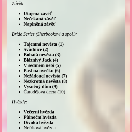
Závěti
Utajená závěť
Nečekaná závěť
Naplněná závěť
Bride Series (Sherbookovi a spol.):
Tajemná nevěsta (1)
Svůdnice (2)
Bohatá nevěsta (3)
Bláznivý Jack (4)
V sedmém nebi (5)
Past na ovečku (6)
Nežádoucí nevěsta (7)
Nezkrotná nevěsta (8)
Vysněný dům
(9)
Čarodějova dcera (10)
Hvězdy:
Večerní hvězda
Půlnoční hvězda
Divoká hvězda
Nefritová hvězda