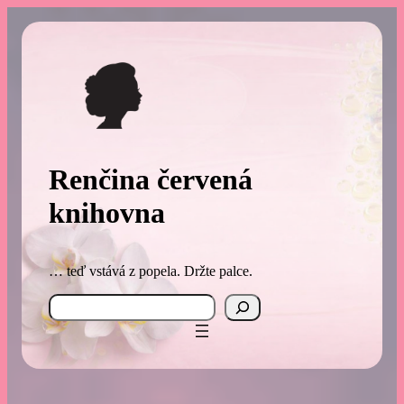
Přeskočit
na
obsah
Renčina červená
knihovna
… teď vstává z popela. Držte palce.
Search