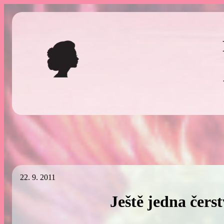
Přeskočit
na
obsah
22. 9. 2011
Ještě jedna čers