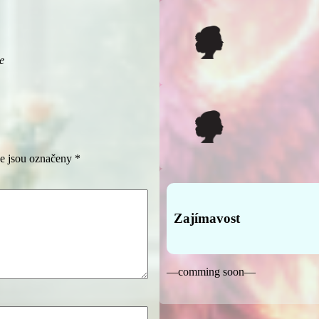
e
e jsou označeny
*
Zajímavost
—comming soon—