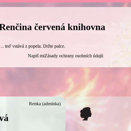
Renčina červená knihovna
… teď vstává z popela. Držte palce.
Napiš mi
Zásady ochrany osobních údajů
Renka (adminka)
tvá