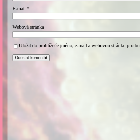
E-mail
*
Webová stránka
Uložit do prohlížeče jméno, e-mail a webovou stránku pro b
A
l
t
e
r
n
a
t
i
v
e
: