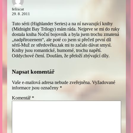
felixcat
29. 8. 2011
Tuto sérii (Highlander Series) a na ní navazující knihy
(Midnight Bay Trilogy) mám ráda. Nejprve se mi do ruky
dostala kniha Noční bojovník a byla jsem trochu zmatená
„nadpřirozenem“, ale poté co jsem si přečetl první díl
sérií-Muž ze středověku,tak mi to začalo dávat smysl.
Knihy jsou romantické, humorné, trochu napětí.
Oddychové čtení. Doufám, že přeloží zbývající díly.
Napsat komentář
Vaše e-mailová adresa nebude zveřejněna.
Vyžadované
informace jsou označeny
*
Komentář
*