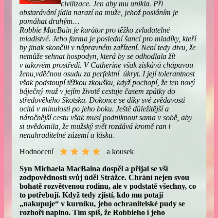
civilizace. Jen aby mu unikla. Při
obstarávání jídla narazí na muže, jehož posláním je
pomáhat druhým…
Robbie MacBain je kurátor pro těžko zvladatelné
mladistvé. Jeho farma je poslední šancí pro mladíky, kteří
by jinak skončili v nápravném zařízení. Není tedy divu, že
nemůže sehnat hospodyn, která by se odhodlala žít
v takovém prostředí. V Catherine však získává chápavou
ženu,vděčnou osudu za perfektní úkryt. I její tolerantnost
však podstoupí těžkou zkoušku, když pochopí, že ten nový
báječný muž v jejím životě cestuje časem zpátky do
středověkého Skotska. Dokonce se díky své zvědavosti
ocitá v minulosti po jeho boku. Ještě důležitější a
náročnější cestu však musí podniknout sama v sobě, aby
si uvědomila, že mužský svět rozdává kromě ran i
nenahraditelné zázemí a lásku.
Hodnocení
a kousek
Syn Michaela MacBaina dospěl a přijal se vší
zodpovědností svůj úděl Strážce. Chrání nejen svou
bohatě rozvětvenou rodinu, ale v podstatě všechny, co
to potřebují. Když tedy zjistí, kdo mu potají
„nakupuje“ v kurníku, jeho ochranitelské pudy se
rozhoří naplno. Tím spíš, že Robbieho i jeho