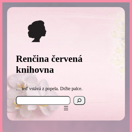
Přeskočit
na
obsah
Renčina červená
knihovna
… teď vstává z popela. Držte palce.
Search