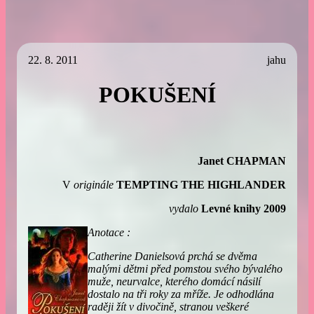
22. 8. 2011
jahu
POKUŠENÍ
Janet CHAPMAN
V
originále
TEMPTING THE HIGHLANDER
vydalo
Levné knihy 2009
Anotace :
Catherine Danielsová prchá se dvěma
malými dětmi před pomstou svého bývalého
muže, neurvalce, kterého domácí násilí
dostalo na tři roky za mříže. Je odhodlána
raději žít v divočině, stranou veškeré