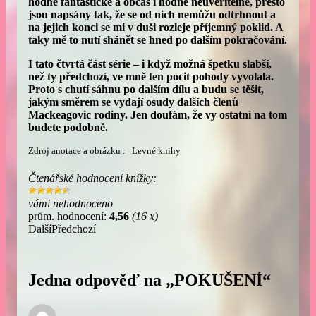
hodně fantastické a občas i hodně neuvěřitelné, přesto
jsou napsány tak, že se od nich nemůžu odtrhnout a
na jejich konci se mi v duši rozleje příjemný poklid. A
taky mě to nutí shánět se hned po dalším pokračování.
I tato čtvrtá část série – i když možná špetku slabší,
než ty předchozí, ve mně ten pocit pohody vyvolala.
Proto s chutí sáhnu po dalším dílu a budu se těšit,
jakým směrem se vydají osudy dalších členů
Mackeagovic rodiny. Jen doufám, že vy ostatní na tom
budete podobně.
Zdroj anotace a obrázku : Levné knihy
Čtenářské hodnocení knížky:
vámi nehodnoceno
prům. hodnocení:
4,56
(16 x)
Další
Předchozí
Jedna odpověď na „POKUŠENÍ“