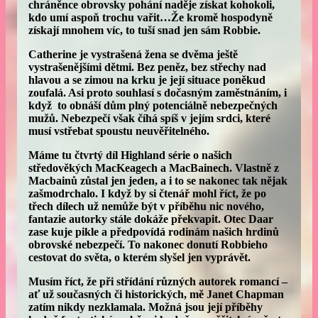
chráněnce obrovsky pohání naděje získat kohokoli,
kdo umí aspoň trochu vařit…Že kromě hospodyně
získají mnohem víc, to tuší snad jen sám Robbie.
Catherine je vystrašená žena se dvěma ještě
vystrašenějšími dětmi. Bez peněz, bez střechy nad
hlavou a se zimou na krku je její situace poněkud
zoufalá. Asi proto souhlasí s dočasným zaměstnáním, i
když to obnáší dům plný potenciálně nebezpečných
mužů. Nebezpečí však číhá spíš v jejím srdci, které
musí vstřebat spoustu neuvěřitelného.
Máme tu čtvrtý díl Highland série o našich
středověkých MacKeagech a MacBainech. Vlastně z
Macbainů zůstal jen jeden, a i to se nakonec tak nějak
zašmodrchalo. I když by si čtenář mohl říct, že po
třech dílech už nemůže být v příběhu nic nového,
fantazie autorky stále dokáže překvapit. Otec Daar
zase kuje pikle a předpovídá rodinám našich hrdinů
obrovské nebezpečí. To nakonec donutí Robbieho
cestovat do světa, o kterém slyšel jen vyprávět.
Musím říct, že při střídání různých autorek romancí –
ať už současných či historických, mě Janet Chapman
zatím nikdy nezklamala. Možná jsou její příběhy