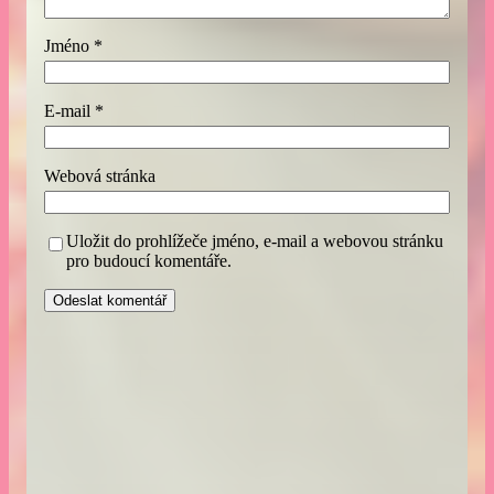
Jméno
*
E-mail
*
Webová stránka
Uložit do prohlížeče jméno, e-mail a webovou stránku
pro budoucí komentáře.
A
l
t
e
r
n
a
t