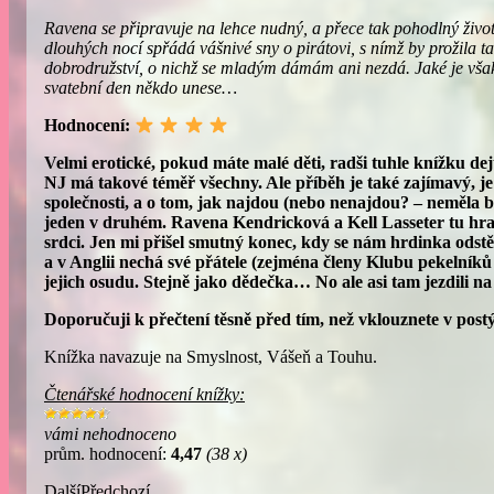
Ravena se připravuje na lehce nudný, a přece tak pohodlný živo
dlouhých nocí spřádá vášnivé sny o pirátovi, s nímž by prožila ta
dobrodružství, o nichž se mladým dámám ani nezdá. Jaké je však 
svatební den někdo unese…
Hodnocení:
Velmi erotické, pokud máte malé děti, radši tuhle knížku d
NJ má takové téměř všechny. Ale příběh je také zajímavý, j
společnosti, a o tom, jak najdou (nebo nenajdou? – neměla b
jeden v druhém. Ravena Kendricková a Kell Lasseter tu hra
srdci. Jen mi přišel smutný konec, kdy se nám hrdinka odstě
a v Anglii nechá své přátele (zejména členy Klubu pekelníků 
jejich osudu. Stejně jako dědečka… No ale asi tam jezdili 
Doporučuji k přečtení těsně před tím, než vklouznete v post
Knížka navazuje na Smyslnost, Vášeň a Touhu.
Čtenářské hodnocení knížky:
vámi nehodnoceno
prům. hodnocení:
4,47
(38 x)
Další
Předchozí