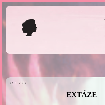
Přeskočit
na
obsah
22. 1. 2007
EXTÁZE