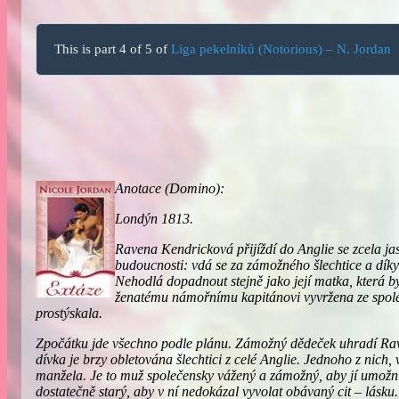
This is part 4 of 5 of
Liga pekelníků (Notorious) – N. Jordan
Anotace (Domino):
Londýn 1813.
Ravena Kendricková přijíždí do Anglie se zcela j
budoucnosti: vdá se za zámožného šlechtice a dík
Nehodlá dopadnout stejně jako její matka, která by
ženatému námořnímu kapitánovi vyvržena ze společ
prostýskala.
Zpočátku jde všechno podle plánu. Zámožný dědeček uhradí Ra
dívka je brzy obletována šlechtici z celé Anglie. Jednoho z nich,
manžela. Je to muž společensky vážený a zámožný, aby jí umožnil
dostatečně starý, aby v ní nedokázal vyvolat obávaný cit – lásku.