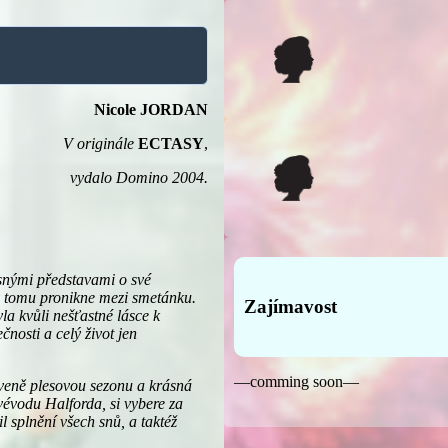
Nicole JORDAN
V originále
ECTASY
,
vydalo Domino 2004.
asnými představami o své
y tomu pronikne mezi smetánku.
Zajímavost
la kvůli nešťastné lásce k
nosti a celý život jen
—comming soon—
veně plesovou sezonu a krásná
 vévodu Halforda, si vybere za
 splnění všech snů, a taktéž