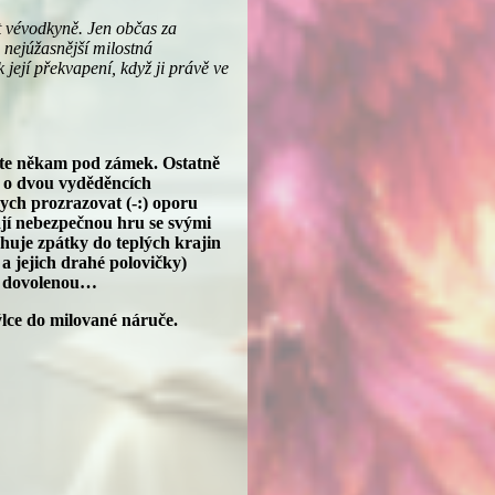
t vévodkyně. Jen občas za
 nejúžasnější milostná
její překvapení, když ji právě ve
ejte někam pod zámek. Ostatně
e o dvou vyděděncích
ych prozrazovat (-:) oporu
jí nebezpečnou hru se svými
huje zpátky do teplých krajin
a jejich drahé polovičky)
na dovolenou…
ýlce do milované náruče.