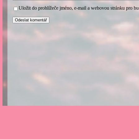
Uložit do prohlížeče jméno, e-mail a webovou stránku pro b
A
l
t
e
r
n
a
t
i
v
e
: