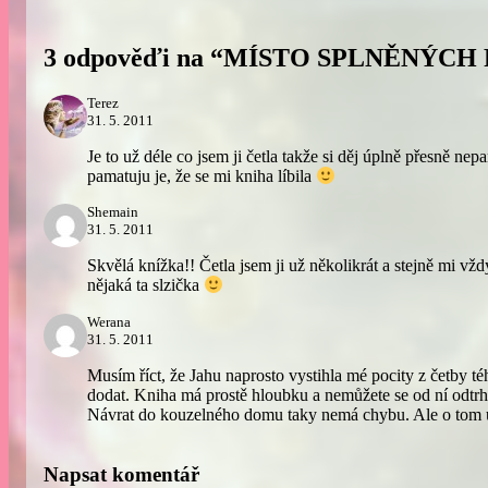
3 odpověďi na “MÍSTO SPLNĚNÝCH
Terez
31. 5. 2011
Je to už déle co jsem ji četla takže si děj úplně přesně ne
pamatuju je, že se mi kniha líbila
Shemain
31. 5. 2011
Skvělá knížka!! Četla jsem ji už několikrát a stejně mi v
nějaká ta slzička
Werana
31. 5. 2011
Musím říct, že Jahu naprosto vystihla mé pocity z četby t
dodat. Kniha má prostě hloubku a nemůžete se od ní odtr
Návrat do kouzelného domu taky nemá chybu. Ale o tom 
Napsat komentář