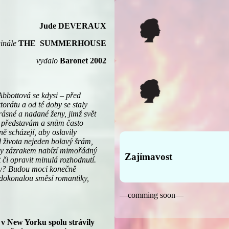
Jude DEVERAUX
inále
THE SUMMERHOUSE
vydalo
Baronet 2002
bbottová se kdysi – před
orátu a od té doby se staly
rásné a nadané ženy, jimž svět
ým představám a snům často
ně scházejí, aby oslavily
od života nejeden bolavý šrám,
oby zázrakem nabízí mimořádný
Zajímavost
it či opravit minulá rozhodnutí.
tily? Budou moci konečně
 dokonalou směsí romantiky,
—comming soon—
dy v New Yorku spolu strávily