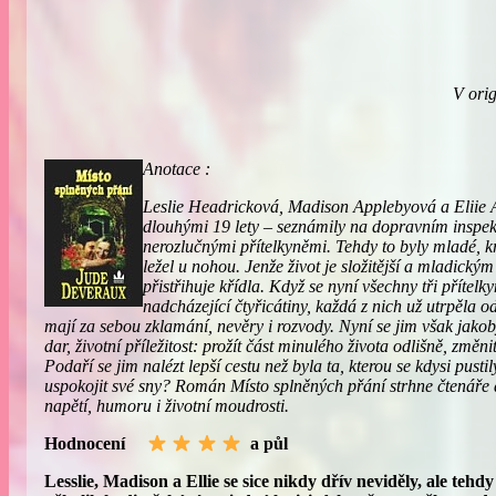
V orig
Anotace :
Leslie Headricková, Madison Applebyová a Eliie A
dlouhými 19 lety – seznámily na dopravním inspekt
nerozlučnými přítelkyněmi. Tehdy to byly mladé, k
ležel u nohou. Jenže život je složitější a mladick
přistřihuje křídla. Když se nyní všechny tři přítelky
nadcházející čtyřicátiny, každá z nich už utrpěla 
mají za sebou zklamání, nevěry i rozvody. Nyní se jim však jak
dar, životní příležitost: prožít část minulého života odlišně, změn
Podaří se jim nalézt lepší cestu než byla ta, kterou se kdysi pus
uspokojit své sny? Román Místo splněných přání strhne čtenáře
napětí, humoru i životní moudrosti.
Hodnocení
a půl
Lesslie, Madison a Ellie se sice nikdy dřív neviděly, ale teh