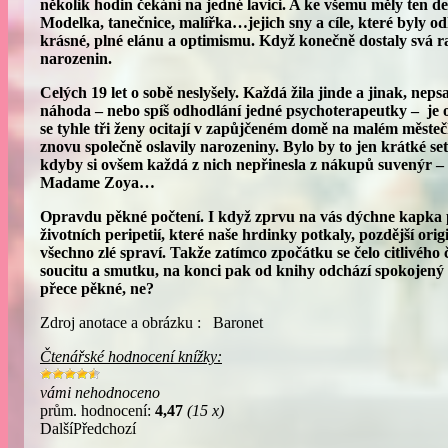
několik hodin čekání na jedné lavici. A ke všemu měly ten d
Modelka, tanečnice, malířka…jejich sny a cíle, které byly o
krásné, plné elánu a optimismu. Když konečně dostaly svá raz
narozenin.
Celých 19 let o sobě neslyšely. Každá žila jinde a jinak, nepsa
náhoda – nebo spíš odhodlání jedné psychoterapeutky – je 
se tyhle tři ženy ocitají v zapůjčeném domě na malém městeč
znovu společně oslavily narozeniny. Bylo by to jen krátké setk
kdyby si ovšem každá z nich nepřinesla z nákupů suvenýr – 
Madame Zoya…
Opravdu pěkné počtení. I když zprvu na vás dýchne kapka 
životních peripetií, které naše hrdinky potkaly, pozdější orig
všechno zlé spraví. Takže zatímco zpočátku se čelo citlivéh
soucitu a smutku, na konci pak od knihy odchází spokojený 
přece pěkné, ne?
Zdroj anotace a obrázku : Baronet
Čtenářské hodnocení knížky:
vámi nehodnoceno
prům. hodnocení:
4,47
(15 x)
Další
Předchozí