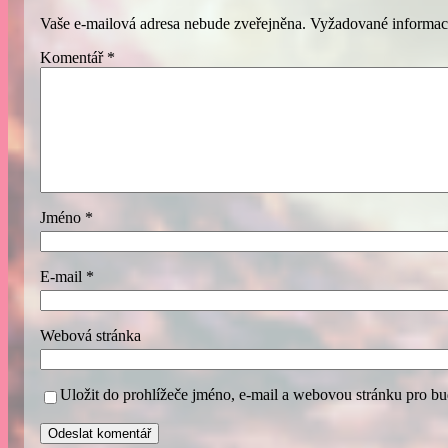
Vaše e-mailová adresa nebude zveřejněna.
Vyžadované informac
Komentář
*
Jméno
*
E-mail
*
Webová stránka
Uložit do prohlížeče jméno, e-mail a webovou stránku pro b