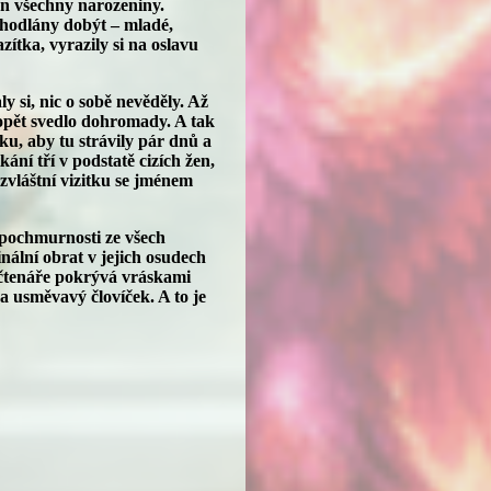
en všechny narozeniny.
dhodlány dobýt – mladé,
ítka, vyrazily si na oslavu
ly si, nic o sobě nevěděly. Až
opět svedlo dohromady. A tak
ku, aby tu strávily pár dnů a
ání tří v podstatě cizích žen,
zvláštní vizitku se jménem
pochmurnosti ze všech
inální obrat v jejich osudech
o čtenáře pokrývá vráskami
a usměvavý človíček. A to je