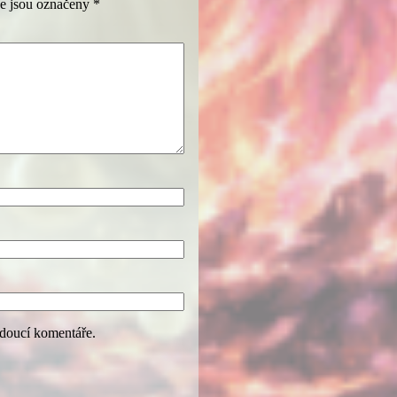
e jsou označeny
*
udoucí komentáře.