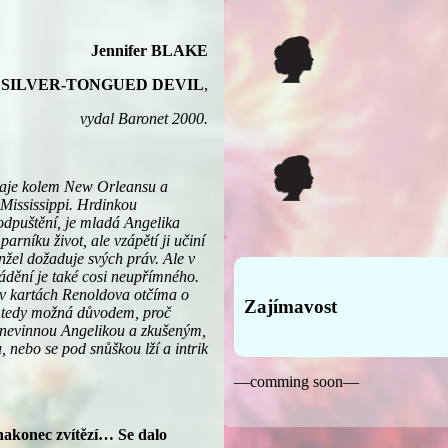
Jennifer BLAKE
SILVER-TONGUED DEVIL
,
vydal Baronet 2000.
raje kolem New Orleansu a
 Mississippi. Hrdinkou
odpuštění, je mladá Angelika
níku život, ale vzápětí ji učiní
nžel dožaduje svých práv. Ale v
ádění je také cosi neupřímného.
l v kartách Renoldova otčíma o
Zajímavost
a tedy možná důvodem, proč
i nevinnou Angelikou a zkušeným,
 nebo se pod snůškou lží a intrik
—comming soon—
 nakonec zvítězí… Se dalo