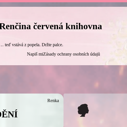
Renčina červená knihovna
… teď vstává z popela. Držte palce.
Napiš mi
Zásady ochrany osobních údajů
Renka
DĚNÍ