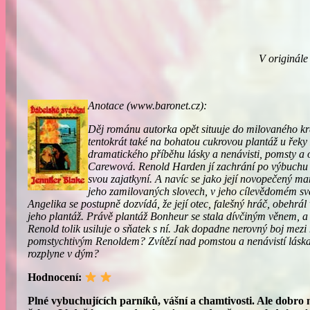
V originále
Anotace (www.baronet.cz):
Děj románu autorka opět situuje do milovaného k
tentokrát také na bohatou cukrovou plantáž u řeky
dramatického příběhu lásky a nenávisti, pomsty a 
Carewová. Renold Harden jí zachrání po výbuchu par
svou zajatkyní. A navíc se jako její novopečený ma
jeho zamilovaných slovech, v jeho cílevědomém sv
Angelika se postupně dozvídá, že její otec, falešný hráč, obehrá
jeho plantáž. Právě plantáž Bonheur se stala dívčiným věnem, 
Renold tolik usiluje o sňatek s ní. Jak dopadne nerovný boj mez
pomstychtivým Renoldem? Zvítězí nad pomstou a nenávistí láska,
rozplyne v dým?
Hodnocení:
Plné vybuchujících parníků, vášní a chamtivosti. Ale dobro