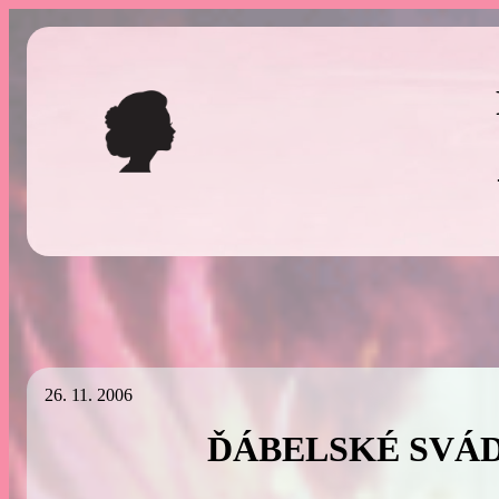
Přeskočit
na
obsah
26. 11. 2006
ĎÁBELSKÉ SVÁ