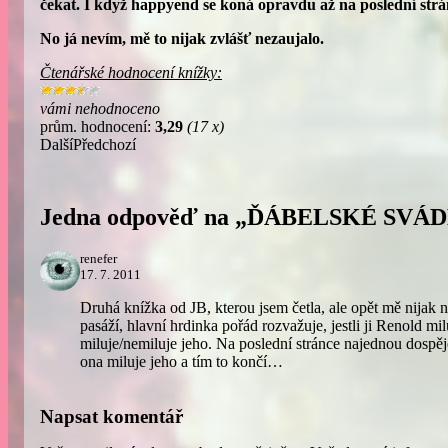
čekat. I když happyend se koná opravdu až na poslední strá
No já nevím, mě to nijak zvlášť nezaujalo.
Čtenářské hodnocení knížky:
vámi nehodnoceno
prům. hodnocení:
3,29
(17 x)
Další
Předchozí
Jedna odpověď na „ĎÁBELSKÉ SVÁ
renefer
17. 7. 2011
Druhá knížka od JB, kterou jsem četla, ale opět mě nijak 
pasáží, hlavní hrdinka pořád rozvažuje, jestli ji Renold mil
miluje/nemiluje jeho. Na poslední stránce najednou dospěje
ona miluje jeho a tím to končí…
Napsat komentář