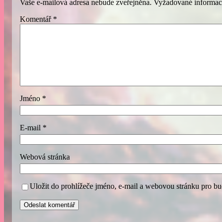
Vaše e-mailová adresa nebude zveřejněna.
Vyžadované informac
Komentář
*
Jméno
*
E-mail
*
Webová stránka
Uložit do prohlížeče jméno, e-mail a webovou stránku pro b