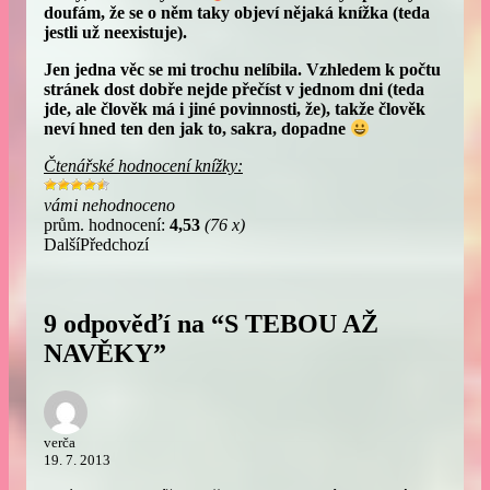
doufám, že se o něm taky objeví nějaká knížka (teda
jestli už neexistuje).
Jen jedna věc se mi trochu nelíbila. Vzhledem k počtu
stránek dost dobře nejde přečíst v jednom dni (teda
jde, ale člověk má i jiné povinnosti, že), takže člověk
neví hned ten den jak to, sakra, dopadne
Čtenářské hodnocení knížky:
vámi nehodnoceno
prům. hodnocení:
4,53
(76 x)
Další
Předchozí
9 odpověďí na “S TEBOU AŽ
NAVĚKY”
verča
19. 7. 2013