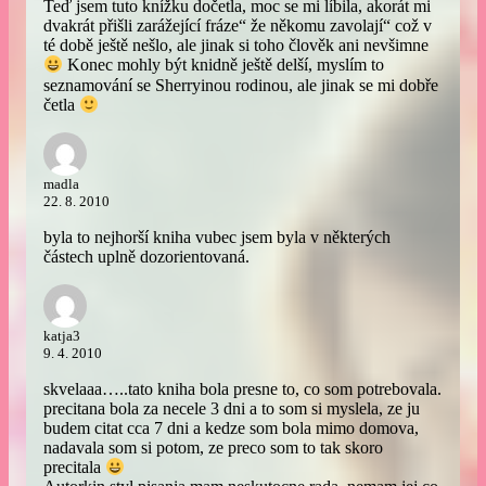
Teď jsem tuto knížku dočetla, moc se mi líbila, akorát mi
dvakrát přišli zarážející fráze“ že někomu zavolají“ což v
té době ještě nešlo, ale jinak si toho člověk ani nevšimne
Konec mohly být knidně ještě delší, myslím to
seznamování se Sherryinou rodinou, ale jinak se mi dobře
četla
madla
22. 8. 2010
byla to nejhorší kniha vubec jsem byla v některých
částech uplně dozorientovaná.
katja3
9. 4. 2010
skvelaaa…..tato kniha bola presne to, co som potrebovala.
precitana bola za necele 3 dni a to som si myslela, ze ju
budem citat cca 7 dni a kedze som bola mimo domova,
nadavala som si potom, ze preco som to tak skoro
precitala