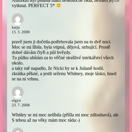
Autorkin styl pisania mam neskutocne rada, nemam jej co
vytknut. PERFECT 5*
katja
15. 5. 2009
pravě jsem ji dočetla-potřebovala jsem na to dvě noci.
Moc se mi líbila. byla vtipná, dějová, strhující. Prostě
dobré dávám čtyři a půl hvězdy.
Tu půlku ubírám za to věčné strašlivé intrikářství všech
okolo.
a taky mě napadlo, že Nicki by se k Julianě hodil.
zkrátka pěkné, a jestli seženu Whitney, moje lásko, hned
se na ni vrhnu.
elgyn
23. 7. 2008
Whitley se mi moc nelíbila (přišla mi moc zdlouhavá), ale
S tebou až na věky mám moc ráda:-)