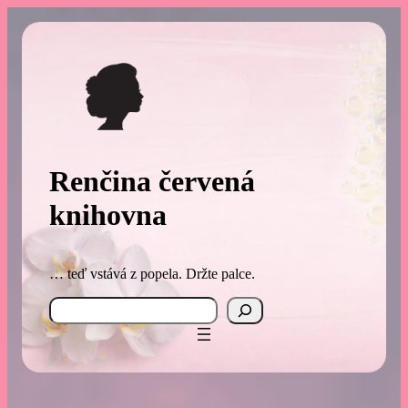
Přeskočit
na
obsah
Renčina červená
knihovna
… teď vstává z popela. Držte palce.
Search