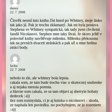
danny
22. 7. 2008
Člověk nesmí tuto knihu číst hned po Whitney, moje lásko
tak jako já. Pak je trochu zklamaný. Jak mi byla postava
Stephena ve Whitney sympatická, tak tady jsem chvílemi
fandil Nicolasovi. Stephen mne taky štval, že skoro ještě v
polovině knihy navštěvuje milenku. Milenku překousnu
tak na prvních dvaceti stránkách a pak už u mne hrdina
ztrácí body.
lucka
22. 7. 2008
nebolo to zle, ale whitney bola lepsia.
cakala som, ze tam bude trochu viac o skutocnej snubenke
a aj nejaka mensia pomsta.
a hlavne som cakala, ze sa tam objavi aj sherryin bohaty
dedecek :-(((
tiez som rozmyslala, ci je aj knizka o nicolasovi – skoda,
ze napisala len poviedku. no pochybujem, ze ju zozeniem
:-(((