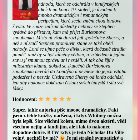
náhoda, která se odehrála v londýnských
ulicích na konci 19. století, je úvodem k
mnoha dramatickým i romantickým
peripetiím, které zcela změní chod lordova
života. Ve snaze zmírnit důsledky nehody se Stephen
vydává do přístavu, kam má přijet Burletonova
snoubenka. Místo ní však dorazí její společnice Sherry, a
než s ní stačí Stephen promluvit, stane se také obětí
nehody. Lord se ujme péče o dívku, která dočasně ztratila
paměť, aniž by si byl záměny vědom, a vzhledem k jejímu
stavu jí smutnou zprávu ani nesdělí. A tak oba žijí v
milostném klamu, dokud se skutečná Burletonova
snoubenka nevrátí do Londýna a nevnese do jejich vztahu
podezření a nesvár. Uzdravená Sherry od lorda odchází,
jen aby nakonec dokázala čistotu svých úmyslů i sílu své
lásky.
Hodnocení:
Super, tahle autorka píše moooc dramaticky. Fakt
jsem z téhle knížky nadšená, i když Whitney možná
byla lepší. Sice všichni kolem, mimo dvou aktérů, vědí
všechno nejlíp a fandí jim, ale i tak to nakonec
dopadne dobře. BTW když je teda Nicholas Du Ville
volný, nechtěl by mě?
Je mi strašně sympatický a