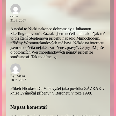
carisa
31. 8. 2007
A nedal to Nicki nakonec dohromady s Juliannou
Skeffingtonovou? „Zázrak“ jsem nečetla, ale tak nějak mě
to při čtení Stephenova příběhu napadlo.Mimochodem,
příběhy Westmorelandových mě baví. Někde na internetu
jsem se dočetla nějaké „zaručené zprávy“, že prý JM píše
o potomcích Westmorelandových nějaký příběh ze
současnosti. Tak uvidíme :-).
Bylinacka
18. 6. 2007
Příběh Nicolase Du Ville vyšel jako povídka ZÁZRAK v
knize „Vánoční příběhy“ v Baronetu v roce 1998.
Napsat komentář