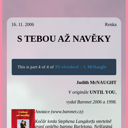
16. 11. 2006
Renka
S TEBOU AŽ NAVĚKY
This is part 4 of 4 of
Tři vévodové – J. McNaught
Judith McNAUGHT
V originále
UNTIL YOU
,
vydal Baronet 2006 a 1998.
Anotace (www.baronet.cz):
Kočár lorda Stephena Langdorfa smrtelně
zraní opilého barona Burletona. Nešťastná