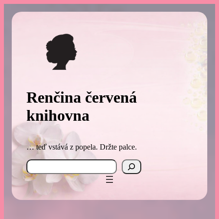
Přeskočit
na
obsah
Renčina červená
knihovna
… teď vstává z popela. Držte palce.
Search