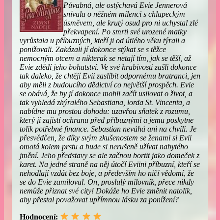
Půvabná, ale ostýchavá Evie Jennerová
snívala o něžném milenci s chlapeckým
úsměvem, ale krutý osud pro ni uchystal zlé
překvapení. Po smrti své urozené matky
vyrůstala u příbuzných, kteří ji od útlého věku týrali a
ponižovali. Zakázali jí dokonce stýkat se s těžce
nemocným otcem a nikterak se netají tím, jak se těší, až
Evie zdědí jeho bohatství. Ve své hrabivosti zašli dokonce
tak daleko, že chtějí Evii zaslíbit odpornému bratranci, jen
aby měli z budoucího dědictví co největší prospěch. Evie
se obává, že by jí dokonce mohli začít usilovat o život, a
tak vyhledá zhýralého Sebastiana, lorda St. Vincenta, a
nabídne mu prostou dohodu: uzavřou sňatek z rozumu,
který jí zajistí ochranu před příbuznými a jemu poskytne
tolik potřebné finance. Sebastian neváhá ani na chvíli. Je
přesvědčen, že díky svým zkušenostem se ženami si Evii
omotá kolem prstu a bude si nerušeně užívat nabytého
jmění. Jeho představy se ale začnou bortit jako domeček z
karet. Na jedné straně na něj útočí Eviini příbuzní, kteří se
nehodlají vzdát bez boje, a především ho ničí vědomí, že
se do Evie zamiloval. On, proslulý milovník, přece nikdy
nemůže přiznat své city! Dokáže ho Evie změnit natolik,
aby přestal považovat upřímnou lásku za ponížení?
Hodnocení: