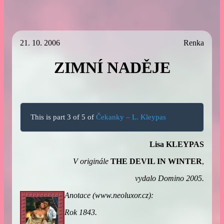
21. 10. 2006
Renka
ZIMNÍ NADĚJE
This is part 3 of 5 of
Čekanky – L. Kleypas
Lisa KLEYPAS
V originále
THE DEVIL IN WINTER
,
vydalo Domino 2005.
Anotace (www.neoluxor.cz):
Rok 1843.