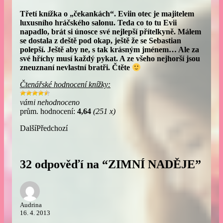
Třetí knížka o „čekankách“. Eviin otec je majitelem
luxusního hráčského salonu. Teda co to tu Evii
napadlo, brát si únosce své nejlepší přítelkyně. Málem
se dostala z deště pod okap, ještě že se Sebastian
polepší. Ještě aby ne, s tak krásným jménem… Ale za
své hříchy musí každý pykat. A ze všeho nejhorší jsou
zneuznaní nevlastní bratři. Čtěte
Čtenářské hodnocení knížky:
vámi nehodnoceno
prům. hodnocení:
4,64
(251 x)
Další
Předchozí
32 odpověďí na “ZIMNÍ NADĚJE”
Audrina
16. 4. 2013