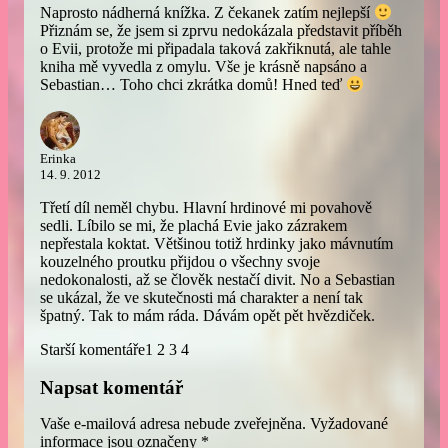
Naprosto nádherná knížka. Z čekanek zatím nejlepší
Přiznám se, že jsem si zprvu nedokázala představit příběh
o Evii, protože mi připadala taková zakřiknutá, ale tahle
kniha mě vyvedla z omylu. Vše je krásně napsáno a
Sebastian… Toho chci zkrátka domů! Hned teď
Erinka
14. 9. 2012
Třetí díl neměl chybu. Hlavní hrdinové mi povahově
sedli. Líbilo se mi, že plachá Evie jako zázrakem
nepřestala koktat. Většinou totiž hrdinky jako mávnutím
kouzelného proutku přijdou o všechny svoje
nedokonalosti, až se člověk nestačí divit. No a Sebastian
se ukázal, že ve skutečnosti má charakter a není tak
špatný. Tak to mám ráda. Dávám opět pět hvězdiček.
Starší komentáře
1
2
3
4
Napsat komentář
Vaše e-mailová adresa nebude zveřejněna.
Vyžadované
informace jsou označeny
*