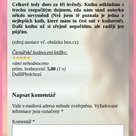
Celkově tedy dnes za tři hvězdy. Knihu odkládám s
trochu rozpačitým dojmem, zda nám snad autorku
někdo nevyměnil (Než jsem tě poznala je jedna z
nejlepších knih, které mám tu čest mít v knihovně).
Další knihu už si zřejmě nepořídím, ale raději jen
půjčím.
(zdroj anotace vč. obrázku bux.cz)
Čtenářské hodnocení knížky:
vámi nehodnoceno
prům. hodnocení:
5,00
(1 x)
Další
Předchozí
Napsat komentář
Vaše e-mailová adresa nebude zveřejněna.
Vyžadované
informace jsou označeny
*
Komentář
*