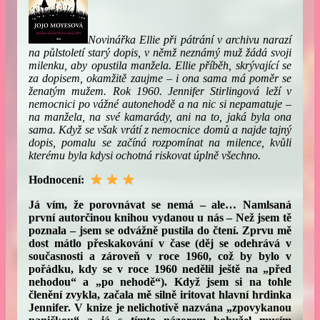
Novinářka Ellie při pátrání v archivu narazí
na půlstoletí starý dopis, v němž neznámý muž žádá svoji
milenku, aby opustila manžela. Ellie příběh, skrývající se
za dopisem, okamžitě zaujme – i ona sama má poměr se
ženatým mužem. Rok 1960. Jennifer Stirlingová leží v
nemocnici po vážné autonehodě a na nic si nepamatuje –
na manžela, na své kamarády, ani na to, jaká byla ona
sama. Když se však vrátí z nemocnice domů a najde tajný
dopis, pomalu se začíná rozpomínat na milence, kvůli
kterému byla kdysi ochotná riskovat úplně všechno.
Hodnocení:
Já vím, že porovnávat se nemá – ale… Namlsaná
první autorčinou knihou vydanou u nás –
Než jsem tě
poznala
– jsem se odvážně pustila do čtení. Zprvu mě
dost mátlo přeskakování v čase (děj se odehrává v
současnosti a zároveň v roce 1960, což by bylo v
pořádku, kdy se v roce 1960 nedělil ještě na „před
nehodou“ a „po nehodě“). Když jsem si na tohle
členění zvykla, začala mě silně iritovat hlavní hrdinka
Jennifer. V knize je nelichotivě nazvána „zpovykanou