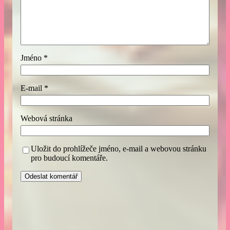
Jméno
*
E-mail
*
Webová stránka
Uložit do prohlížeče jméno, e-mail a webovou stránku
pro budoucí komentáře.
A
l
t
e