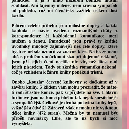
paničkou“ a já s tímto názorem bohužel musím
souhlasit. Ani tajemný milenec není zrovna sympaťák
od pohledu, což mi čtenářský zážitek celkem dost
kazilo.
Pilířem celého příběhu jsou milostné dopisy a každá
kapitola je navíc uvedena rozmanitými citáty z
korespondence či každodenní komunikace mezi
mužem a ženou. Paradoxně jsou právě ty krátké
úvodníky mnohdy zajímavější než celé dopisy, které
bych se nebála označit za značné klišé. Na to, že mám
občas problém zamáčknout slzu při dojemné reklamě,
jsem při jejich čtení necítila nic víc, než lítost nad
jejich pisatelem. Tady se zkrátka romantika nekoná,
což je vzhledem k žánru knihy poněkud tristní.
Onoho „kouzla“ červené knihovny se dočkáme až v
závěru knihy. S klidem vám mohu prozradit, že máte-
li rádi šťastné konce, pak si přijdete na své. I hlavní
hrdinové jsou na konci příběhu tak nějak snesitelnější
a sympatičtější. Celkově je druhá polovina knihy lepší,
svižnější a čtivější. Zároveň však nemohu nic vytknout
délce knihy (472 stran). Možná by tu nemusel být
příběh novinářky Ellie, ale to už bych si moc
vymýšlela.