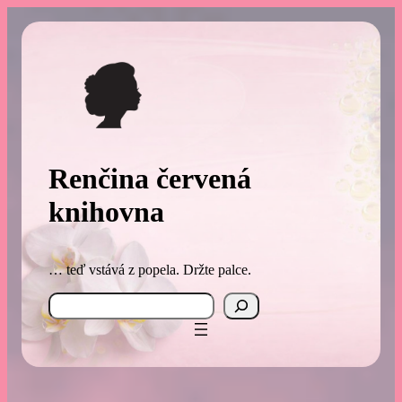
Přeskočit
na
obsah
Renčina červená
knihovna
… teď vstává z popela. Držte palce.
Search