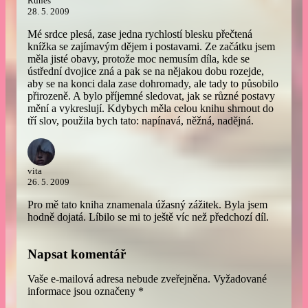
Runes
28. 5. 2009
Mé srdce plesá, zase jedna rychlostí blesku přečtená
knížka se zajímavým dějem i postavami. Ze začátku jsem
měla jisté obavy, protože moc nemusím díla, kde se
ústřední dvojice zná a pak se na nějakou dobu rozejde,
aby se na konci dala zase dohromady, ale tady to působilo
přirozeně. A bylo příjemné sledovat, jak se různé postavy
mění a vykreslují. Kdybych měla celou knihu shrnout do
tří slov, použila bych tato: napínavá, něžná, nadějná.
vita
26. 5. 2009
Pro mě tato kniha znamenala úžasný zážitek. Byla jsem
hodně dojatá. Líbilo se mi to ještě víc než předchozí díl.
Napsat komentář
Vaše e-mailová adresa nebude zveřejněna.
Vyžadované
informace jsou označeny
*