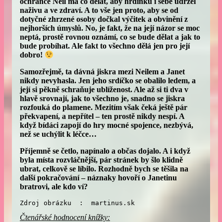
ochránce Neil má co dělat, aby hrdinku i sebe udržel
naživu a ve zdraví. A to vše jen proto, aby se od
dotyčné zhrzené osoby dočkal výčitek a obvinění z
nejhorších úmyslů. No, je fakt, že na její názor se moc
neptá, prostě rovnou oznámí, co se bude dělat a jak to
bude probíhat. Ale fakt to všechno dělá jen pro její
dobro!
Samozřejmě, ta dávná jiskra mezi Neilem a Janet
nikdy nevyhasla. Jen jeho srdíčko se obalilo ledem, a
její si pěkně schraňuje ublíženost. Ale až si ti dva v
hlavě srovnají, jak to všechno je, snadno se jiskra
rozfouká do plamene. Mezitím však čeká ještě pár
překvapení, a nepřítel – ten prostě nikdy nespí. A
když bídáci zapojí do hry mocné spojence, nezbývá,
než se uchýlit k léčce…
Příjemně se četlo, napínalo a občas dojalo. A i když
byla místa rozvláčnější, pár stránek by šlo klidně
ubrat, celkově se líbilo. Rozhodně bych se těšila na
další pokračování – náznaky hovoří o Janetinu
bratrovi, ale kdo ví?
Zdroj obrázku  :  martinus.sk
Čtenářské hodnocení knížky: