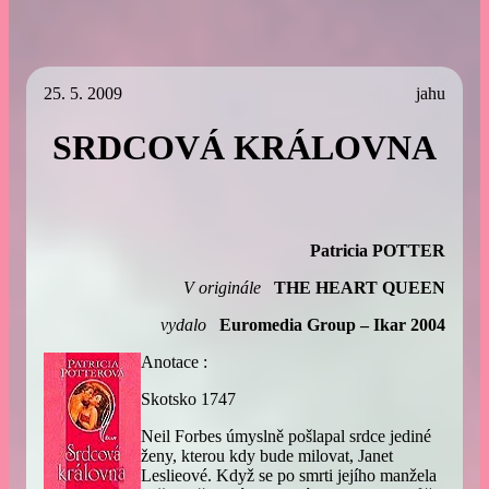
25. 5. 2009
jahu
SRDCOVÁ KRÁLOVNA
Patricia POTTER
V originále
THE HEART QUEEN
vydalo
Euromedia Group – Ikar 2004
Anotace :
Skotsko 1747
Neil Forbes úmyslně pošlapal srdce jediné
ženy, kterou kdy bude milovat, Janet
Leslieové. Když se po smrti jejího manžela