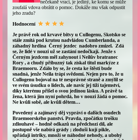
nečekaně vrací, je jediný, ke komu se může
zoufalá vdova obrátit o pomoc. Dokáže mu však odpustit
jeho zradu?
Hodnocení
Je právě rok od krvavé bitvy u Cullogenu, Skotsko se
stále zmítá pod krutou nadvládou Cumberlanda, a
záhadný hrdina
Černý jezdec
nadobro zmizel. Zdá
se, že lidé v nouzi už se zastání nedočkají. Jenže s
Černým jezdcem měl zahynout i Neilův bratranec
Rory , a chudý příbuzný tak získal titul markýze z
Braemooru. Zdálo by se, že cesta ke štěstí bude
snadná, jenže Neila trápí svědomí. Nejen pro to, že u
Cullogenu bojoval na té nesprávné straně a zmýlil se
ve svém úsudku o lidech, ale navíc jej tíží tajemství,
díky kterému přišel o svou jedinou lásku. A právě ta
žena, která jím nyní pohrdá, ho v nouzi žádá o pomoc.
Ne kvůli sobě, ale kvůli dětem…
Povedený a zajímavý děj vypráví o dalších osudech
Braemoorského panství. Pravda, zpočátku trošku
zdlouhavé – hodně odkazů na předchozí díl, ale
postupně vše nabírá grády ; zloduši kují pikle,
spřádají intriky, množí se náhodné nehody, a ubohý