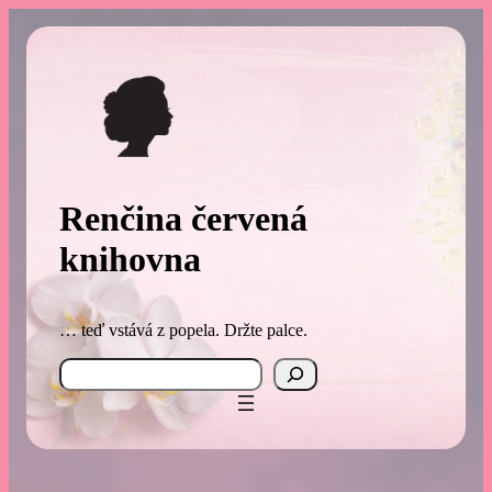
Přeskočit
na
obsah
Renčina červená
knihovna
… teď vstává z popela. Držte palce.
Search