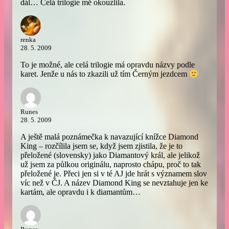
dál… Celá trilogie mě okouzlila.
renka
28. 5. 2009
To je možné, ale celá trilogie má opravdu názvy podle
karet. Jenže u nás to zkazili už tím Černým jezdcem
Runes
28. 5. 2009
A ještě malá poznámečka k navazující knížce Diamond
King – rozčílila jsem se, když jsem zjistila, že je to
přeložené (slovensky) jako Diamantový král, ale jelikož
už jsem za půlkou originálu, naprosto chápu, proč to tak
přeložené je. Přeci jen si v té AJ jde hrát s významem slov
víc než v ČJ. A název Diamond King se nevztahuje jen ke
kartám, ale opravdu i k diamantům…