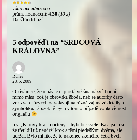
vámi nehodnoceno
prům. hodnocení:
4,30
(10 x)
Další
Předchozí
5 odpověďí na “SRDCOVÁ
KRÁLOVNA”
Runes
28. 5. 2009
Obávám se, že u nás je naprostá většina názvů hodně
mimo mísu, což je obrovská škoda, neb se autorky často
ve svých názvech odvolávají na různé zajímavé detaily a
symboliku. Já osobně bych v tomto případě volila věrnost
originálu
p.s. „Kárový král“ dočtený – bylo to skvělé. Bála jsem se,
že třetí díl už neudrží krok s těmi předešlými dvěma, ale
udržel. Bylo mi líto, že to nakonec skončilo, četla bych