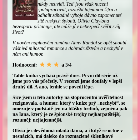
nikdy neuvidí. Teď jsou však nuceni
spolupracovat, rozluštit tajemnou šifru a
odhalit záhadné výboje dávno zapomenuté
sítě ruských špionů. Olivia Claytona
bezesporu přitahuje, ale může jí v nebezpečí svěřit svůj
život?
V novém napínavém románu Anny Randol se opět snoubí
vášnivá milostná romance s dobrodružstvím a nechybí v
něm ani humor.
Hodnocení:
a 3/4
Tahle kniha vychází právě dnes. První díl série už
jsme pro vás přečetly. V recenzi jsme doufaly v lepší
druhý díl. A ano, tenhle se povedl lépe.
Sice jsem u této autorky na stoprocentní uvěřitelnost
rezignovala, a humor, který v knize prý „nechybí“, se
omezuje v podstatě jen na hlášky hrdinů, zejména pak
na Iana, který je ze špionské trojky nejkarpatštější,
rozuměj: nejtajemnější.
Olivia je cílevědomá mladá dáma, a i když se octne v
nesnázích, má daleko do rozmazlené skleníkové