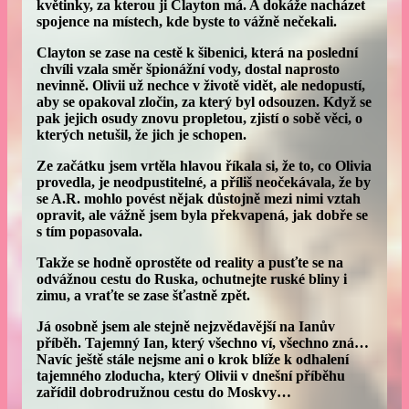
květinky, za kterou ji Clayton má. A dokáže nacházet
spojence na místech, kde byste to vážně nečekali.
Clayton se zase na cestě k šibenici, která na poslední
chvíli vzala směr špionážní vody, dostal naprosto
nevinně. Olivii už nechce v životě vidět, ale nedopustí,
aby se opakoval zločin, za který byl odsouzen. Když se
pak jejich osudy znovu propletou, zjistí o sobě věci, o
kterých netušil, že jich je schopen.
Ze začátku jsem vrtěla hlavou říkala si, že to, co Olivia
provedla, je neodpustitelné, a příliš neočekávala, že by
se A.R. mohlo povést nějak důstojně mezi nimi vztah
opravit, ale vážně jsem byla překvapená, jak dobře se
s tím popasovala.
Takže se hodně oprostěte od reality a pusťte se na
odvážnou cestu do Ruska, ochutnejte ruské bliny i
zimu, a vraťte se zase šťastně zpět.
Já osobně jsem ale stejně nejzvědavější na Ianův
příběh. Tajemný Ian, který všechno ví, všechno zná…
Navíc ještě stále nejsme ani o krok blíže k odhalení
tajemného zloducha, který Olivii v dnešní příběhu
zařídil dobrodružnou cestu do Moskvy…