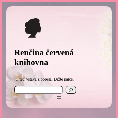
Přeskočit
na
obsah
Renčina červená
knihovna
… teď vstává z popela. Držte palce.
Search