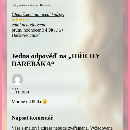
(zdroj anotace a obrázku: Baronet)
Čtenářské hodnocení knížky:
vámi nehodnoceno
prům. hodnocení:
4,00
(1 x)
Další
Předchozí
Jedna odpověď na „HŘÍCHY
DAREBÁKA“
elgyn
5. 11. 2014
Moc se mi líbila
Napsat komentář
Vaše e-mailová adresa nebude zveřejněna.
Vyžadované