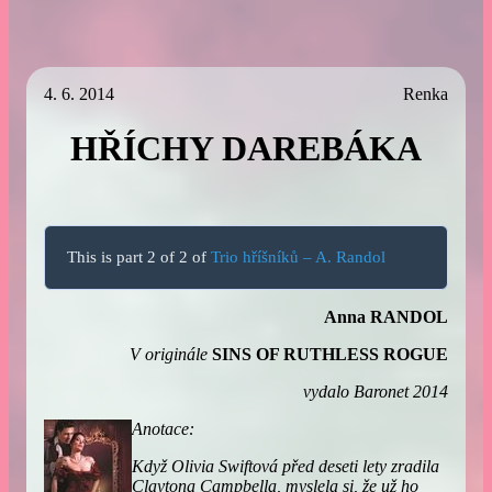
4. 6. 2014
Renka
HŘÍCHY DAREBÁKA
This is part 2 of 2 of
Trio hříšníků – A. Randol
Anna RANDOL
V originále
SINS OF RUTHLESS ROGUE
vydalo Baronet 2014
Anotace:
Když Olivia Swiftová před deseti lety zradila
Claytona Campbella, myslela si, že už ho