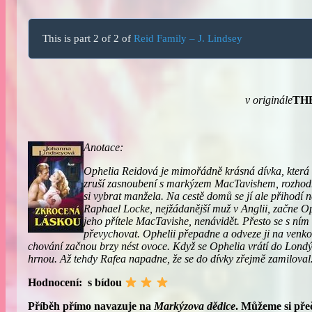
This is part 2 of 2 of
Reid Family – J. Lindsey
v originále
TH
Anotace:
Ophelia Reidová je mimořádně krásná dívka, která 
zruší zasnoubení s markýzem MacTavishem, rozhodn
si vybrat manžela. Na cestě domů se jí ale přihod
Raphael Locke, nejžádanější muž v Anglii, začne Op
jeho přítele MacTavishe, nenávidět. Přesto se s ním
převychovat. Ophelii přepadne a odveze ji na venko
chování začnou brzy nést ovoce. Když se Ophelia vrátí do Londý
hrnou. Až tehdy Rafea napadne, že se do dívky zřejmě zamilova
Hodnocení: s bídou
Příběh přímo navazuje na
Markýzova dědice
. Můžeme si pře