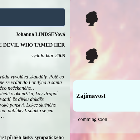
Johanna LINDSEYová
E DEVIL WHO TAMED HER
vydalo Ikar 2008
ráda vyvolává skandály. Poté co
e se vrátit do Londýna a sama
í něco nečekaného…
helii v okamžiku, kdy ztrapní
Zajímavost
 vsadí, že dívku dokáže
vské panství. Lekce slušného
na, nabídky k sňatku se jen
l…
—comming soon—
číst příběh lásky sympatického