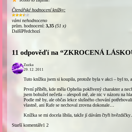
Čtenářské hodnocení knížky:
vámi nehodnoceno
prům. hodnocení:
3,35
(51 x)
Další
Předchozí
11 odpověďí na “ZKROCENÁ LÁSKO
Zuzka
29. 12. 2011
Tuto knížku jsem si koupila, protože byla v akci – byl to
První příběh, kde měla Ophelia pokřivený charakter a nec
jsem bohužel nečetla – alespoň mě, ale nic v názoru na hl
Podle mě by, ale občas lekce slušného chování potřebovali
vlastně, ani Rafe se nechoval zrovna dokonale…
Knížka se mi docela líbila, takže jí dávám čtyři hvězdičk
Starší komentáře
1
2