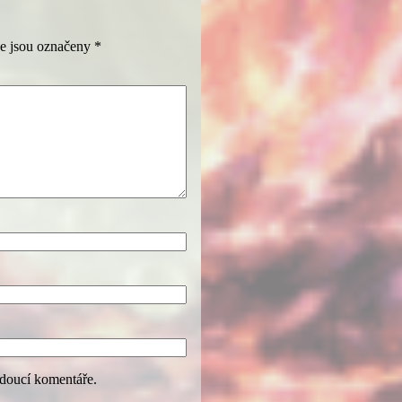
e jsou označeny
*
udoucí komentáře.