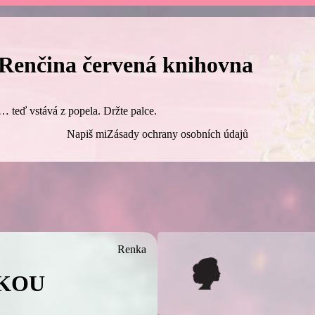
Renčina červená knihovna
… teď vstává z popela. Držte palce.
Napiš mi
Zásady ochrany osobních údajů
Renka
KOU