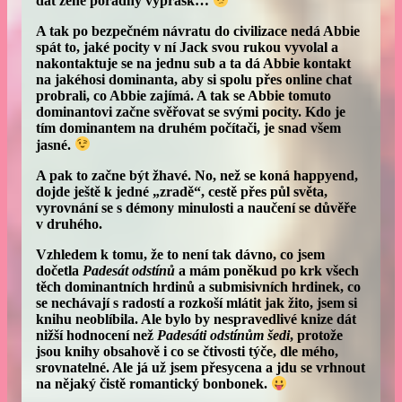
dát ženě pořádný výprask…
A tak po bezpečném návratu do civilizace nedá Abbie
spát to, jaké pocity v ní Jack svou rukou vyvolal a
nakontaktuje se na jednu sub a ta dá Abbie kontakt
na jakéhosi dominanta, aby si spolu přes online chat
probrali, co Abbie zajímá. A tak se Abbie tomuto
dominantovi začne svěřovat se svými pocity. Kdo je
tím dominantem na druhém počítači, je snad všem
jasné.
A pak to začne být žhavé. No, než se koná happyend,
dojde ještě k jedné „zradě“, cestě přes půl světa,
vyrovnání se s démony minulosti a naučení se důvěře
v druhého.
Vzhledem k tomu, že to není tak dávno, co jsem
dočetla
Padesát odstínů
a mám poněkud po krk všech
těch dominantních hrdinů a submisivních hrdinek, co
se nechávají s radostí a rozkoší mlátit jak žito, jsem si
knihu neoblíbila. Ale bylo by nespravedlivé knize dát
nižší hodnocení než
Padesáti odstínům šedi
, protože
jsou knihy obsahově i co se čtivosti týče, dle mého,
srovnatelné. Ale já už jsem přesycena a jdu se vrhnout
na nějaký čistě romantický bonbonek.