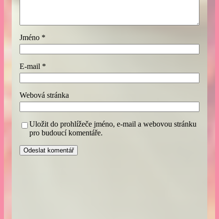
Jméno
*
E-mail
*
Webová stránka
Uložit do prohlížeče jméno, e-mail a webovou stránku
pro budoucí komentáře.
A
l
t
e
r
n