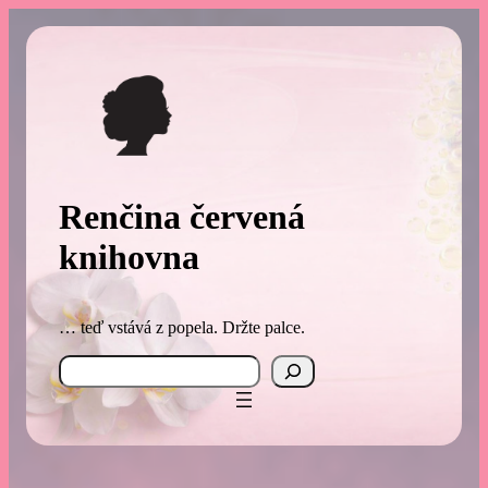
Přeskočit
na
obsah
Renčina červená
knihovna
… teď vstává z popela. Držte palce.
Search