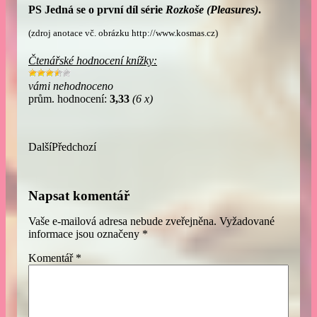
PS Jedná se o první díl série
Rozkoše (Pleasures)
.
(zdroj anotace vč. obrázku http://www.kosmas.cz)
Čtenářské hodnocení knížky:
vámi nehodnoceno
prům. hodnocení:
3,33
(6 x)
Další
Předchozí
Napsat komentář
Vaše e-mailová adresa nebude zveřejněna.
Vyžadované
informace jsou označeny
*
Komentář
*