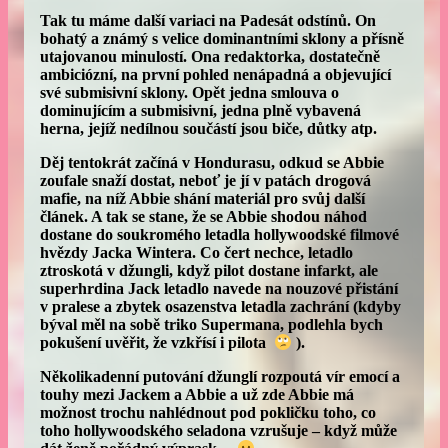
Tak tu máme další variaci na
Padesát odstínů
. On
bohatý a známý s velice dominantními sklony a přísně
utajovanou minulostí. Ona redaktorka, dostatečně
ambiciózní, na první pohled nenápadná a objevující
své submisivní sklony. Opět jedna smlouva o
dominujícím a submisivní, jedna plně vybavená
herna, jejíž nedílnou součástí jsou biče, důtky atp.
Děj tentokrát začíná v Hondurasu, odkud se Abbie
zoufale snaží dostat, neboť je jí v patách drogová
mafie, na níž Abbie shání materiál pro svůj další
článek. A tak se stane, že se Abbie shodou náhod
dostane do soukromého letadla hollywoodské filmové
hvězdy Jacka Wintera. Co čert nechce, letadlo
ztroskotá v džungli, když pilot dostane infarkt, ale
superhrdina Jack letadlo navede na nouzové přistání
v pralese a zbytek osazenstva letadla zachrání (kdyby
býval měl na sobě triko Supermana, podlehla bych
pokušení uvěřit, že vzkřísí i pilota
).
Několikadenní putování džunglí rozpoutá vír emocí a
touhy mezi Jackem a Abbie a už zde Abbie má
možnost trochu nahlédnout pod pokličku toho, co
toho hollywoodského seladona vzrušuje – když může