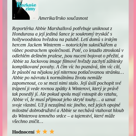
Amerika/Irsko současnost
Reportérka Abbie Marshallová potřebuje uniknout z
Hondurasu a její jediná šance je soukromý tryskáč s
hollywoodskou hvězdou na palubě. Letí domů s irským
hercem Jackem Winterem – notorickým sukničkářem a
vůbec postrachem společnosti. Poté, co letadlo ztroskotá v
odlehlém deštném pralese, jsou nuceni bojovat o přežití, a
Abbie za Jackovou image filmové hvězdy zachytí záblesky
komplikované povahy. A čím víc ho poznává, tím víc cítí,
že působí na nějakou její niternou potlačovanou stránku…
Abbie po návratu k normálnímu životu nemůže
zapomenout, co se mezi nimi stalo. Její úsilí pochopit své
trápení ji vede rovnou zpátky k Winterovi, který je právě
tak posedlý jí. Ale pokud spolu mají vstoupit do vztahu,
Abbie ví, že musí přijmout jeho skryté touhy… a uznat
svoje vlastní. Už ji nezajímá nic jiného, než jejich opojné
milostné dobrodružství a Abbie se nechává vtahovat hloub
do Winterova temného srdce – a tajemství, které může
všechno zničit…
Hodnocení